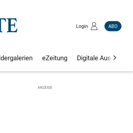
Login
ABO
ldergalerien
eZeitung
Digitale Ausgaben