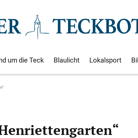
nd um die Teck
Blaulicht
Lokalsport
Bi
en“
Henriettengarten“