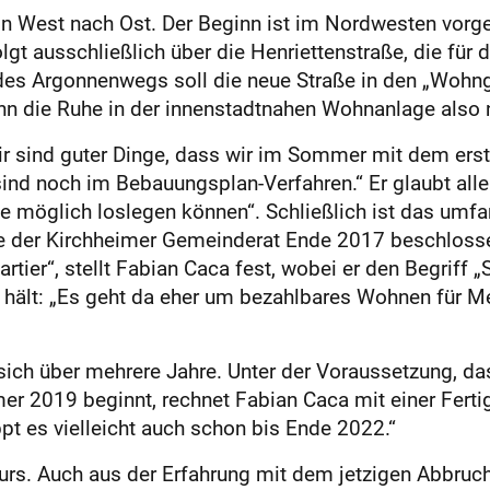
on West nach Ost. Der Beginn ist im Nordwesten vorge
gt ausschließlich über die Henriettenstraße, die für 
s Argonnenwegs soll die neue Straße in den „Wohnga
n die Ruhe in der innenstadtnahen Wohnanlage also n
r sind guter Dinge, dass wir im Sommer mit dem ers
sind noch im Bebauungsplan-Verfahren.“ Er glaubt alle
 wie möglich loslegen können“. Schließlich ist das u
e der Kirchheimer Gemeinderat Ende 2017 beschlossen 
tier“, stellt Fabian Caca fest, wobei er den Begriff 
 hält: „Es geht da eher um bezahlbares Wohnen für 
 sich über mehrere Jahre. Unter der Voraussetzung, das
r 2019 beginnt, rechnet Fabian Caca mit einer Ferti
ppt es vielleicht auch schon bis Ende 2022.“
rs. Auch aus der Erfahrung mit dem jetzigen Abbruch