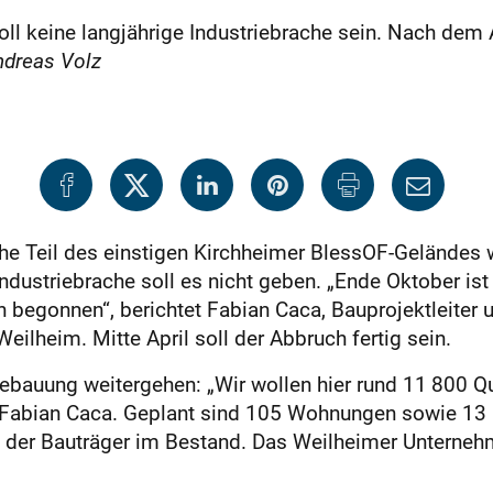
oll keine langjährige Industriebrache sein. Nach de
dreas Volz
che Teil des einstigen Kirchheimer Bless­OF-Geländes
 Industriebrache soll es nicht geben. „Ende Oktober i
n begonnen“, berichtet Fabian Caca, Bauprojektleiter 
lheim. Mitte April soll der Abbruch fertig sein.
ebauung weitergehen: „Wir wollen hier rund 11 800 Q
gt Fabian Caca. Geplant sind 105 Wohnungen sowie 13 
ält der Bauträger im Bestand. Das Weilheimer Untern