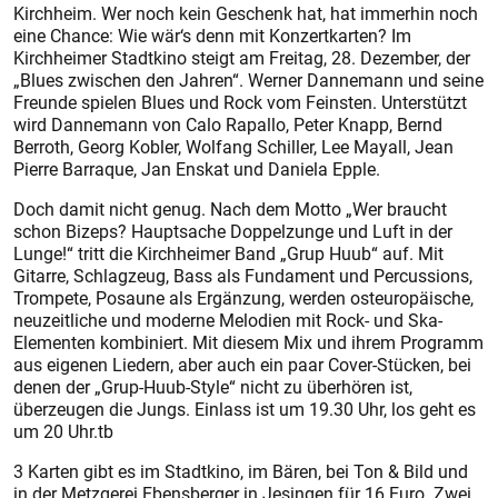
Kirchheim. Wer noch kein Geschenk hat, hat immerhin noch
eine Chance: Wie wär‘s denn mit Konzertkarten? Im
Kirchheimer Stadtkino steigt am Freitag, 28. Dezember, der
„Blues zwischen den Jahren“. Werner Dannemann und seine
Freunde spielen Blues und Rock vom Feinsten. Unterstützt
wird Dannemann von Calo Rapallo, Peter Knapp, Bernd
Berroth, Georg Kobler, Wolfang Schiller, Lee Mayall, Jean
Pierre Barraque, Jan Enskat und Daniela Epple.
Doch damit nicht genug. Nach dem Motto „Wer braucht
schon Bizeps? Hauptsache Doppelzunge und Luft in der
Lunge!“ tritt die Kirchheimer Band „Grup Huub“ auf. Mit
Gitarre, Schlagzeug, Bass als Fundament und Percussions,
Trompete, Posaune als Ergänzung, werden osteuropäische,
neuzeitliche und moderne Melodien mit Rock- und Ska-
Elementen kombiniert. Mit diesem Mix und ihrem Programm
aus eigenen Liedern, aber auch ein paar Cover-Stücken, bei
denen der „Grup-Huub-Style“ nicht zu überhören ist,
überzeugen die Jungs. Einlass ist um 19.30 Uhr, los geht es
um 20 Uhr.tb
3 Karten gibt es im Stadtkino, im Bären, bei Ton & Bild und
in der Metzgerei Ebensberger in Jesingen für 16 Euro. Zwei