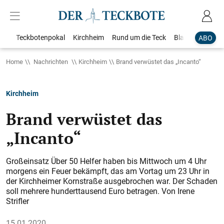
Teckbotenpokal
Kirchheim
Rund um die Teck
Blaulicht
Loka
ABO
Home
Nachrichten
Kirchheim
Brand verwüstet das „Incanto“
Kirchheim
Brand verwüstet das
„Incanto“
Großeinsatz Über 50 Helfer haben bis Mittwoch um 4 Uhr
morgens ein Feuer bekämpft, das am Vortag um 23 Uhr in
der Kirchheimer Kornstraße ausgebrochen war. Der Schaden
soll mehrere hunderttausend Euro betragen. Von Irene
Strifler
15.01.2020