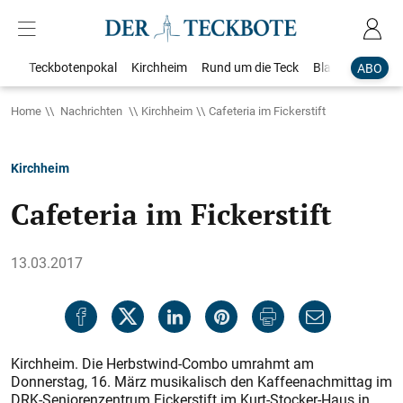
Teckbotenpokal
Kirchheim
Rund um die Teck
Blaulicht
Loka
ABO
Home
Nachrichten
Kirchheim
Cafeteria im Fickerstift
Kirchheim
Cafeteria im Fickerstift
13.03.2017
Kirchheim. Die Herbstwind-Combo umrahmt am
Donnerstag, 16. März musikalisch den Kaffeenachmittag im
DRK-Seniorenzentrum Fickerstift im Kurt-Stocker-Haus in