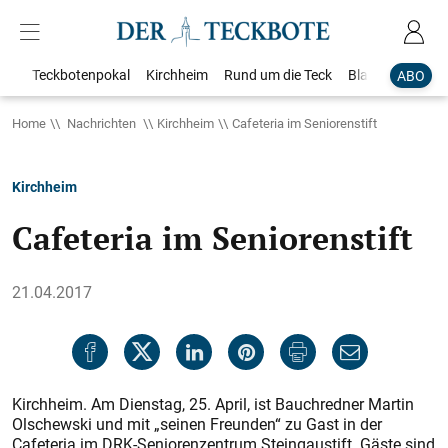
Teckbotenpokal
Kirchheim
Rund um die Teck
Blaulicht
Loka
ABO
Home
Nachrichten
Kirchheim
Cafeteria im Seniorenstift
Kirchheim
Cafeteria im Seniorenstift
21.04.2017
Kirchheim. Am Dienstag, 25. April, ist Bauchredner Martin
Olschews­ki und mit „seinen Freunden“ zu Gast in der
Cafeteria im DRK-Seniorenzentrum Steingaustift. Gäste sind