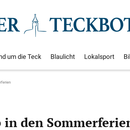
nd um die Teck
Blaulicht
Lokalsport
Bi
ferien
 in den Sommerferie