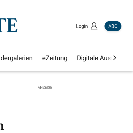
Login
ABO
ldergalerien
eZeitung
Digitale Ausgaben
n