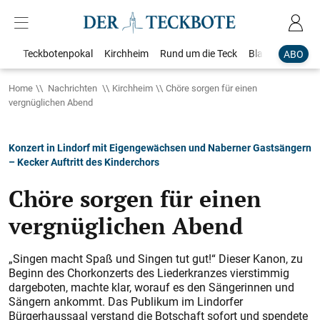
Teckbotenpokal
Kirchheim
Rund um die Teck
Blaulicht
Loka
ABO
Home
Nachrichten
Kirchheim
Chöre sorgen für einen
vergnüglichen Abend
Konzert in Lindorf mit Eigengewächsen und Naberner Gastsängern
– Kecker Auftritt des Kinderchors
Chöre sorgen für einen
vergnüglichen Abend
„Singen macht Spaß und Singen tut gut!“ Dieser Kanon, zu
Beginn des Chorkonzerts des Liederkranzes vierstimmig
dargeboten, machte klar, worauf es den Sängerinnen und
Sängern ankommt. Das Publikum im Lindorfer
Bürgerhaussaal verstand die Botschaft sofort und spendete