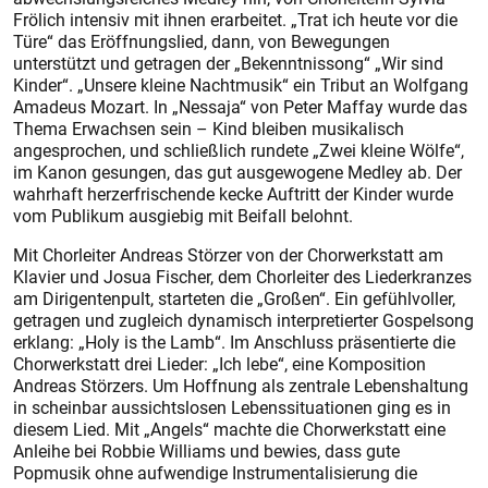
Frölich intensiv mit ihnen erarbeitet. „Trat ich heute vor die
Türe“ das Eröffnungslied, dann, von Bewegungen
unterstützt und getragen der „Bekenntnissong“ „Wir sind
Kinder“. „Unsere kleine Nachtmusik“ ein Tribut an Wolfgang
Amadeus Mozart. In „Nessaja“ von Peter Maffay wurde das
Thema Erwachsen sein – Kind bleiben musikalisch
angesprochen, und schließlich rundete „Zwei kleine Wölfe“,
im Kanon gesungen, das gut ausgewogene Medley ab. Der
wahrhaft herzerfrischende kecke Auftritt der Kinder wurde
vom Publikum ausgiebig mit Beifall belohnt.
Mit Chorleiter Andreas Störzer von der Chorwerkstatt am
Klavier und Josua Fischer, dem Chorleiter des Liederkranzes
am Dirigentenpult, starteten die „Großen“. Ein gefühlvoller,
getragen und zugleich dynamisch interpretierter Gospelsong
erklang: „Holy is the Lamb“. Im Anschluss präsentierte die
Chorwerkstatt drei Lieder: „Ich lebe“, eine Komposition
Andreas Störzers. Um Hoffnung als zentrale Lebenshaltung
in scheinbar aussichtslosen Lebenssituationen ging es in
diesem Lied. Mit „Angels“ machte die Chorwerkstatt eine
Anleihe bei Robbie Williams und bewies, dass gute
Popmusik ohne aufwendige Instrumentalisierung die