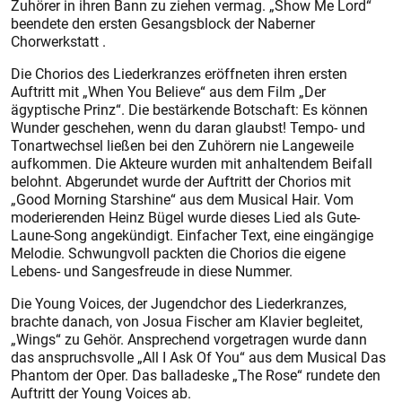
Zuhörer in ihren Bann zu ziehen vermag. „Show Me Lord“
beendete den ersten Gesangsblock der Naberner
Chorwerkstatt .
Die Chorios des Liederkranzes eröffneten ihren ersten
Auftritt mit „When You Believe“ aus dem Film „Der
ägyptische Prinz“. Die bestärkende Botschaft: Es können
Wunder geschehen, wenn du daran glaubst! Tempo- und
Tonartwechsel ließen bei den Zuhörern nie Langeweile
aufkommen. Die Akteure wurden mit anhaltendem Beifall
belohnt. Abgerundet wurde der Auftritt der Chorios mit
„Good Morning Starshine“ aus dem Musical Hair. Vom
moderierenden Heinz Bügel wurde dieses Lied als Gute-
Laune-Song angekündigt. Einfacher Text, eine eingängige
Melodie. Schwungvoll packten die Chorios die eigene
Lebens- und Sangesfreude in diese Nummer.
Die Young Voices, der Jugendchor des Liederkranzes,
brachte danach, von Josua Fischer am Klavier begleitet,
„Wings“ zu Gehör. Ansprechend vorgetragen wurde dann
das anspruchsvolle „All I Ask Of You“ aus dem Musical Das
Phantom der Oper. Das balladeske „The Rose“ rundete den
Auftritt der Young Voices ab.