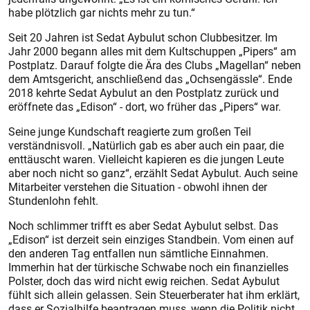
habe plötzlich gar nichts mehr zu tun.“
Seit 20 Jahren ist Sedat Aybulut schon Clubbesitzer. Im
Jahr 2000 begann alles mit dem Kultschuppen „Pipers“ am
Postplatz. Darauf folgte die Ära des Clubs „Magellan“ neben
dem Amtsgericht, anschließend das „Ochsengässle“. Ende
2018 kehrte Sedat Aybulut an den Postplatz zurück und
eröffnete das „Edison“ - dort, wo früher das „Pipers“ war.
Seine junge Kundschaft reagierte zum großen Teil
verständnisvoll. „Natürlich gab es aber auch ein paar, die
enttäuscht waren. Vielleicht kapieren es die jungen Leute
aber noch nicht so ganz“, erzählt Sedat Aybulut. Auch seine
Mitarbeiter verstehen die Situation - obwohl ihnen der
Stundenlohn fehlt.
Noch schlimmer trifft es aber Sedat Aybulut selbst. Das
„Edison“ ist derzeit sein einziges Standbein. Vom einen auf
den anderen Tag entfallen nun sämtliche Einnahmen.
Immerhin hat der türkische Schwabe noch ein finanzielles
Pols­ter, doch das wird nicht ewig reichen. Sedat Aybulut
fühlt sich allein gelassen. Sein Steuerberater hat ihm erklärt,
dass er Sozialhilfe beantragen muss, wenn die Politik nicht