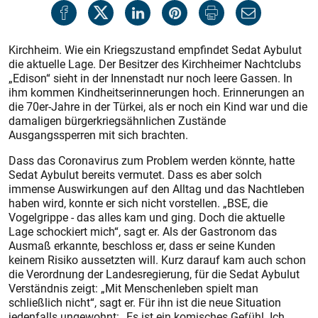
Kirchheim. Wie ein Kriegszustand empfindet Sedat Aybulut
die aktuelle Lage. Der Besitzer des Kirchheimer Nachtclubs
„Edison“ sieht in der Innenstadt nur noch leere Gassen. In
ihm kommen Kindheitserinnerungen hoch. Erinnerungen an
die 70er-Jahre in der Türkei, als er noch ein Kind war und die
damaligen bürgerkriegsähnlichen Zustände
Ausgangssperren mit sich brachten.
Dass das Coronavirus zum Problem werden könnte, hatte
Sedat Aybulut bereits vermutet. Dass es aber solch
immense Auswirkungen auf den Alltag und das Nachtleben
haben wird, konnte er sich nicht vorstellen. „BSE, die
Vogelgrippe - das alles kam und ging. Doch die aktuelle
Lage schockiert mich“, sagt er. Als der Gastronom das
Ausmaß erkannte, beschloss er, dass er seine Kunden
keinem Risiko aussetzten will. Kurz darauf kam auch schon
die Verordnung der Landesregierung, für die Sedat Aybulut
Verständnis zeigt: „Mit Menschenleben spielt man
schließlich nicht“, sagt er. Für ihn ist die neue Situation
jedenfalls ungewohnt: „Es ist ein komisches Gefühl. Ich