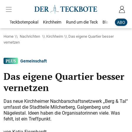
Teckbotenpokal
Kirchheim
Rund um die Teck
Blaulicht
Loka
ABO
Home
Nachrichten
Kirchheim
Das eigene Quartier besser
vernetzen
Gemeinschaft
Das eigene Quartier besser
vernetzen
Das neue Kirchheimer Nachbarschaftsnetzwerk „Berg & Tal“
umfasst die Stadtteile Milcherberg, Galgenberg und
Nägelestal. Ideen haben die Organisatorinnen viele. Was
fehlt, ist ein Treffpunkt.
Katja Eisenhardt