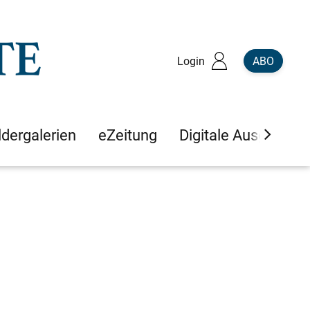
Login
ABO
ldergalerien
eZeitung
Digitale Ausgaben