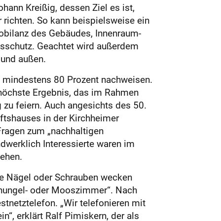
hann Kreißig, dessen Ziel es ist,
 richten. So kann beispielsweise ein
kobilanz des Gebäudes, Innenraum-
nsschutz. Geachtet wird außerdem
 und außen.
n mindestens 80 Prozent nachweisen.
 höchste Ergebnis, das im Rahmen
 zu feiern. Auch angesichts des 50.
ftshauses in der Kirchheimer
Fragen zum „nachhaltigen
ndwerklich Interessierte waren im
sehen.
are Nägel oder Schrauben wecken
chungel- oder Mooszimmer“. Nach
tnetztelefon. „Wir telefonieren mit
, erklärt Ralf Pimiskern, der als