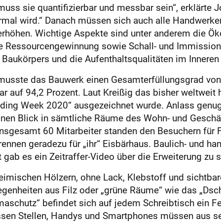
uss sie quantifizierbar und messbar sein“, erklärte Jo
ormal wird.“ Danach müssen sich auch alle Handwerker
 erhöhen. Wichtige Aspekte sind unter anderem die Ö
te Ressourcengewinnung sowie Schall- und Immissio
 Baukörpers und die Aufenthaltsqualitäten im Inneren
n musste das Bauwerk einen Gesamterfüllungsgrad vo
 auf 94,2 Prozent. Laut Kreißig das bisher weltweit
ilding Week 2020“ ausgezeichnet wurde. Anlass genug
inen Blick in sämtliche Räume des Wohn- und Geschä
insgesamt 60 Mitarbeiter standen den Besuchern für 
brennen geradezu für „ihr“ Eisbärhaus. Baulich- und ha
 gab es ein Zeitraffer-Video über die Erweiterung zu 
eimischen Hölzern, ohne Lack, Klebstoff und sichtb
genheiten aus Filz oder „grüne Räume“ wie das „Ds
aschutz“ befindet sich auf jedem Schreibtisch ein Fes
sen Stellen, Handys und Smartphones müssen aus sein“