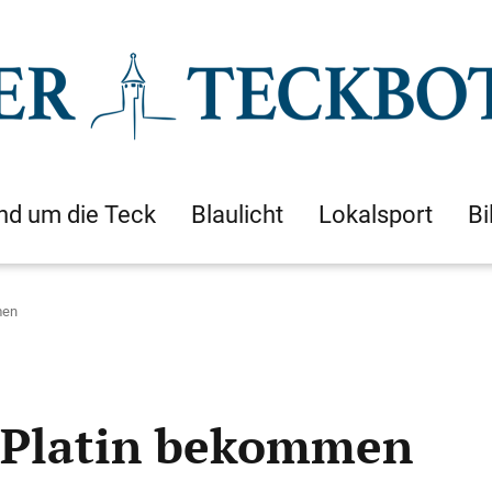
nd um die Teck
Blaulicht
Lokalsport
Bi
men
t Platin bekommen