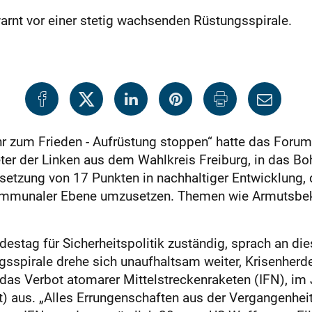
warnt vor einer stetig wachsenden Rüstungsspirale.
zum Frieden - Aufrüstung stoppen“ hatte das Forum
er der Linken aus dem Wahlkreis Freiburg, in das Bo
etzung von 17 Punkten in nachhaltiger Entwicklung,
ommunaler Ebene umzusetzen. Themen wie Armutsbek
ndestag für Sicherheitspolitik zuständig, sprach an d
ngsspirale drehe sich unaufhaltsam weiter, Krisenher
s Verbot atomarer Mittelstreckenraketen (IFN), im 
) aus. „Alles Errungenschaften aus der Vergangenheit