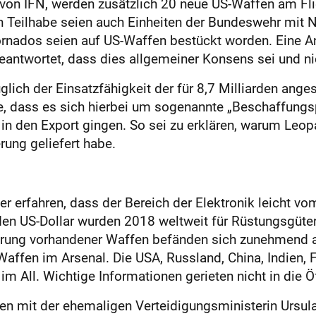
 von IFN, werden zusätzlich 20 neue US-Waffen am Fli
n Teilhabe seien auch Einheiten der Bundeswehr mit 
rnados seien auf US-Waffen bestückt worden. Eine An
ntwortet, dass dies allgemeiner Konsens sei und nich
glich der Einsatzfähigkeit der für 8,7 Milliarden ange
te, dass es sich hierbei um sogenannte „Beschaffung
 in den Export gingen. So sei zu erklären, warum Leop
rung geliefert habe.
r erfahren, dass der Bereich der Elektronik leicht vom
den US-Dollar wurden 2018 weltweit für Rüstungsgüte
ierung vorhandener Waffen befänden sich zunehmend
affen im Arsenal. Die USA, Russland, China, Indien, 
 All. Wichtige Informationen gerieten nicht in die Öf
n mit der ehemaligen Verteidigungsministerin Ursula