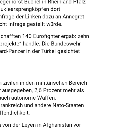
egerhorst Büchel in Rheinland Pfalz
Nuklearsprengköpfen dort
frage der Linken dazu an Annegret
t infrage gestellt würde.
schafften 140 Eurofighter ergab: zehn
sprojekte“ handle. Die Bundeswehr
ard-Panzer in der Türkei gesichtet
 zivilen in den militärischen Bereich
r ausgegeben, 2,6 Prozent mehr als
 auch autonome Waffen,
Frankreich und andere Nato-Staaten
fentlichkeit.
 von der Leyen in Afghanistan vor