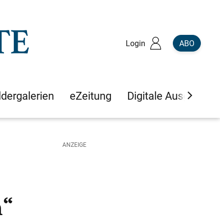
Login
ABO
ldergalerien
eZeitung
Digitale Ausgaben
n“