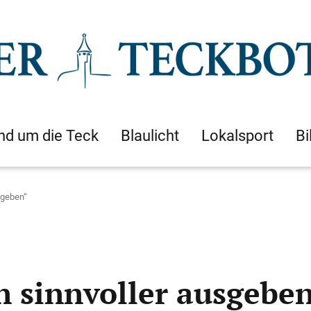
nd um die Teck
Blaulicht
Lokalsport
Bi
sgeben“
 sinnvoller ausgebe