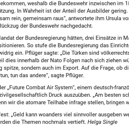
 bekommen, weshalb die Bundeswehr inzwischen im 18. 
ung. In Wahrheit ist der Anteil der Ausbilder gering
am rein, gemeinsam raus“, antwortete ihm Ursula vo
 Rückzug der Bundeswehr nachgedacht.
andat der Bundesregierung hätten, drei Einsätze in Mal
itionieren. So stufe die Bundesregierung das Einrich
widrig ein. Pflüger sagte: „Die Türken sind völkerrec
l dies innerhalb der Nato Folgen nach sich ziehen wü
spitze, sondern auch im Export. Auf die Frage, ob di
tun, tun das andere“, sagte Pflüger.
er „Future Combat Air System“, einem deutsch-franz
 zivilgesellschaftlich Druck auszuüben. „Am besten 
nn wir die atomare Teilhabe infrage stellen, bringen wi
fest: „Geld kann woanders viel sinnvoller ausgeben we
urden die Themen nochmals vertieft.
Helga Single