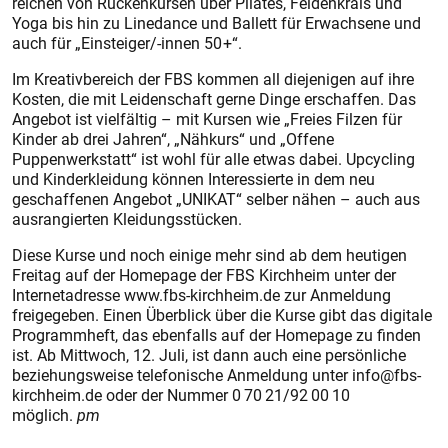
reichen von Rückenkursen über Pilates, Feldenkrais und
Yoga bis hin zu Linedance und Ballett für Erwachsene und
auch für „Einsteiger/-innen 50 +“.
Im Kreativbereich der FBS kommen all diejenigen auf ihre
Kosten, die mit Leidenschaft gerne Dinge erschaffen. Das
Angebot ist vielfältig – mit Kursen wie „Freies Filzen für
Kinder ab drei Jahren“, „Nähkurs“ und „Offene
Puppenwerkstatt“ ist wohl für alle etwas dabei. Upcycling
und Kinderkleidung können Interessierte in dem neu
geschaffenen Angebot „UNIKAT“ selber nähen – auch aus
ausrangierten Kleidungsstücken.
Diese Kurse und noch einige mehr sind ab dem heutigen
Freitag auf der Homepage der FBS Kirchheim unter der
Internetadresse www.fbs-kirchheim.de zur Anmeldung
freigegeben. Einen Überblick über die Kurse gibt das digitale
Programmheft, das ebenfalls auf der Homepage zu finden
ist. Ab Mittwoch, 12. Juli, ist dann auch eine persönliche
beziehungsweise telefonische Anmeldung unter info@fbs-
kirchheim.de oder der Nummer 0 70 21/92 00 10
möglich.
pm