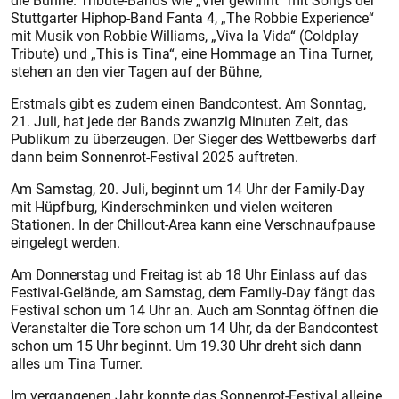
die Bühne. Tribute-Bands wie „Vier gewinnt“ mit Songs der
Stuttgarter Hiphop-Band Fanta 4, „The Robbie Experience“
mit Musik von Robbie Williams, „Viva la Vida“ (Coldplay
Tribute) und „This is Tina“, eine Hommage an Tina Turner,
stehen an den vier Tagen auf der Bühne,
Erstmals gibt es zudem einen Bandcontest. Am Sonntag,
21. Juli, hat jede der Bands zwanzig Minuten Zeit, das
Publikum zu überzeugen. Der Sieger des Wettbewerbs darf
dann beim Sonnenrot-Festival 2025 auftreten.
Am Samstag, 20. Juli, beginnt um 14 Uhr der Family-Day
mit Hüpfburg, Kinderschminken und vielen weiteren
Stationen. In der Chillout-Area kann eine Verschnaufpause
eingelegt werden.
Am Donnerstag und Freitag ist ab 18 Uhr Einlass auf das
Festival-Gelände, am Samstag, dem Family-Day fängt das
Festival schon um 14 Uhr an. Auch am Sonntag öffnen die
Veranstalter die Tore schon um 14 Uhr, da der Bandcontest
schon um 15 Uhr beginnt. Um 19.30 Uhr dreht sich dann
alles um Tina Turner.
Im vergangenen Jahr konnte das Sonnenrot-Festival alleine