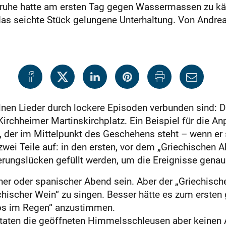
lsruhe hatte am ersten Tag gegen Wassermassen zu k
as seichte Stück gelungene Unterhaltung. Von Andre
zelnen Lieder durch lockere Episoden verbunden sind:
rchheimer Martinskirchplatz. Ein Beispiel für die A
“, der im Mittelpunkt des Geschehens steht – wenn er
n zwei Teile auf: in den ersten, vor dem „Griechischen 
erungslücken gefüllt werden, um die Ereignisse gena
cher oder spanischer Abend sein. Aber der „Griechisch
echischer Wein“ zu singen. Besser hätte es zum erste
dos im Regen“ anzustimmen.
aten die geöffneten Himmelsschleusen aber keinen A