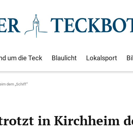
nd um die Teck
Blaulicht
Lokalsport
Bi
heim dem „Schiff“
trotzt in Kirchheim d