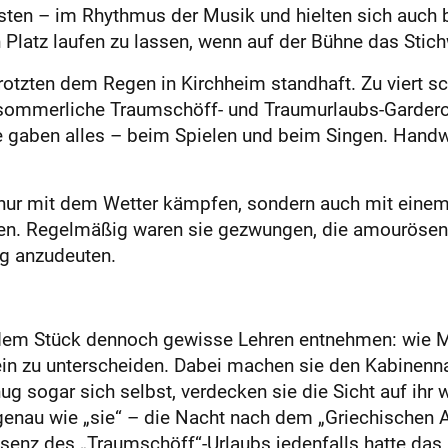
sten – im Rhythmus der Musik und hielten sich auch b
Platz laufen zu lassen, wenn auf der Bühne das Stichw
otzten dem Regen in Kirchheim standhaft. Zu viert sc
e sommerliche Traumschöff- und Traumurlaubs-Gardero
gaben alles – beim Spielen und beim Singen. Handwe
nur mit dem Wetter kämpfen, sondern auch mit einem
ten. Regelmäßig waren sie gezwungen, die amourösen 
ig anzudeuten.
 dem Stück dennoch gewisse Lehren entnehmen: wie 
in zu unterscheiden. Dabei machen sie den Kabinennac
ug sogar sich selbst, verdecken sie die Sicht auf ihr 
 genau wie „sie“ – die Nacht nach dem „Griechischen 
ssenz des „Traumschöff“-Urlaubs jedenfalls hatte das