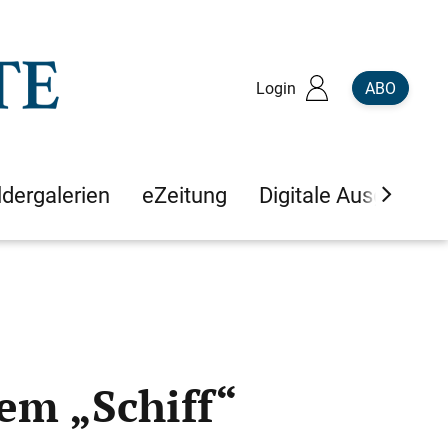
Login
ABO
ldergalerien
eZeitung
Digitale Ausgaben
em „Schiff“