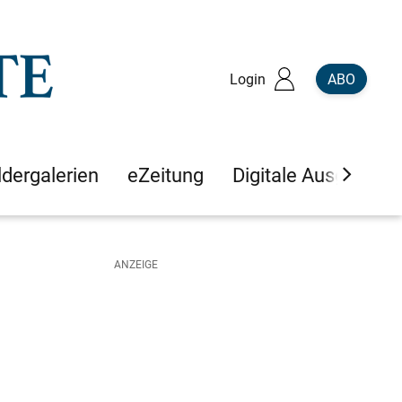
Login
ABO
ldergalerien
eZeitung
Digitale Ausgaben