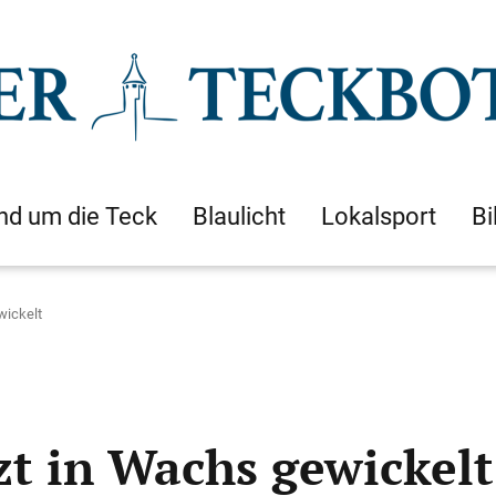
nd um die Teck
Blaulicht
Lokalsport
Bi
wickelt
zt in Wachs gewickelt