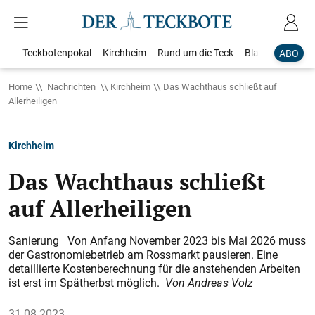
Teckbotenpokal
Kirchheim
Rund um die Teck
Blaulicht
Loka
ABO
Home
Nachrichten
Kirchheim
Das Wachthaus schließt auf
Allerheiligen
Kirchheim
Das Wachthaus schließt
auf Allerheiligen
Sanierung Von Anfang November 2023 bis Mai 2026 muss
der Gastronomiebetrieb am Rossmarkt pausieren. Eine
detaillierte Kostenberechnung für die anstehenden Arbeiten
ist erst im Spätherbst möglich.
Von Andreas Volz
31.08.2023