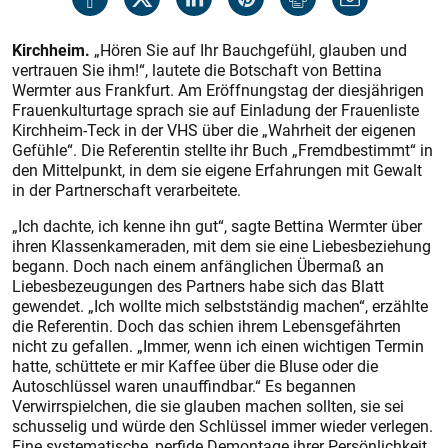
Kirchheim.
„Hören Sie auf Ihr Bauchgefühl, glauben und
vertrauen Sie ihm!“, lautete die Botschaft von Bettina
Wermter aus Frankfurt. Am Eröffnungstag der diesjährigen
Frauenkulturtage sprach sie auf Einladung der Frauenliste
Kirchheim-Teck in der VHS über die „Wahrheit der eigenen
Gefühle“. Die Referentin stellte ihr Buch „Fremdbestimmt“ in
den Mittelpunkt, in dem sie eigene Erfahrungen mit Gewalt
in der Partnerschaft verarbeitete.
„Ich dachte, ich kenne ihn gut“, sagte Bettina Wermter über
ihren Klassenkameraden, mit dem sie eine Liebesbeziehung
begann. Doch nach einem anfänglichen Übermaß an
Liebesbezeugungen des Partners habe sich das Blatt
gewendet. „Ich wollte mich selbstständig machen“, erzählte
die Referentin. Doch das schien ihrem Lebensgefährten
nicht zu gefallen. „Immer, wenn ich einen wichtigen Termin
hatte, schüttete er mir Kaffee über die Bluse oder die
Autoschlüssel waren unauffindbar.“ Es begannen
Verwirrspielchen, die sie glauben machen sollten, sie sei
schusselig und würde den Schlüssel immer wieder verlegen.
Eine systematische, perfide Demontage ihrer Persönlichkeit