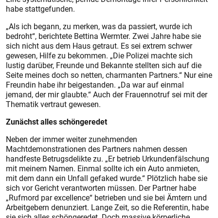
habe stattgefunden.
„Als ich begann, zu merken, was da passiert, wurde ich
bedroht“, berichtete Bettina Wermter. Zwei Jahre habe sie
sich nicht aus dem Haus getraut. Es sei extrem schwer
gewesen, Hilfe zu bekommen. „Die Polizei machte sich
lustig darüber, Freunde und Bekannte stellten sich auf die
Seite meines doch so netten, charmanten Partners.“ Nur eine
Freundin habe ihr beigestanden. „Da war auf einmal
jemand, der mir glaubte.“ Auch der Frauennotruf sei mit der
Thematik vertraut gewesen.
Zunächst alles schöngeredet
Neben der immer weiter zunehmenden
Machtdemonstrationen des Partners nahmen dessen
handfeste Betrugsdelikte zu. „Er betrieb Urkundenfälschung
mit meinem Namen. Einmal sollte ich ein Auto anmieten,
mit dem dann ein Unfall gefaked wurde.“ Plötzlich habe sie
sich vor Gericht verantworten müssen. Der Partner habe
„Rufmord par excellence“ betrieben und sie bei Ämtern und
Arbeitgebern denunziert. Lange Zeit, so die Referentin, habe
sie sich alles schöngeredet. Doch massive körperliche