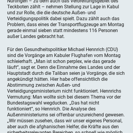
Nürtingen – zu dem auch das Verbreitungsgebiet des
Teckboten zählt – nehmen Stellung zur Lage in Kabul
und zur Rolle, die die deutsche Außen- und
Verteidigungspolitik dabei spielt. Dazu zählt auch das
Problem, dass eines der Transportflugzeuge am Montag
gerade einmal sieben statt mindestens 116 Personen
außer Landes gebracht hat.
Für den Gesundheitspolitiker Michael Hennrich (CDU)
sind die Vorgänge am Kabuler Flughafen vom Montag
schleierhaft. „Man ist schon perplex, wie das gerade
läuft“, sagt er. Denn die Einnahme des Landes und der
Hauptstadt durch die Taliban seien ja Vorgänge, die sich
angekündigt hätten. Hier habe offensichtlich die
Abstimmung zwischen Außen- und
Verteidigungsministerium nicht funktioniert. Hennrichs
Vermutung: Man wollte sich bei diesem Thema vor der
Bundestagswahl wegducken. „Das hat nicht
funktioniert“, so Hennrich. Die Analyse des
Außenministeriums sei offenbar unzureichend gewesen.
„Wir müssen zusehen, dass wir unser eigenes Personal,
aber auch die afghanischen Helfer, die Kräfte aus den
sicherheitsrelevanten Bereichen, so schnell wie möglich