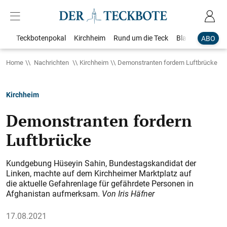
Teckbotenpokal
Kirchheim
Rund um die Teck
Blaulicht
Loka
ABO
Home
Nachrichten
Kirchheim
Demonstranten fordern Luftbrücke
Kirchheim
Demonstranten fordern
Luftbrücke
Kundgebung Hüseyin Sahin, Bundestagskandidat der
Linken, machte auf dem Kirchheimer Marktplatz auf
die aktuelle Gefahrenlage für gefährdete Personen in
Afghanistan aufmerksam.
Von Iris Häfner
17.08.2021