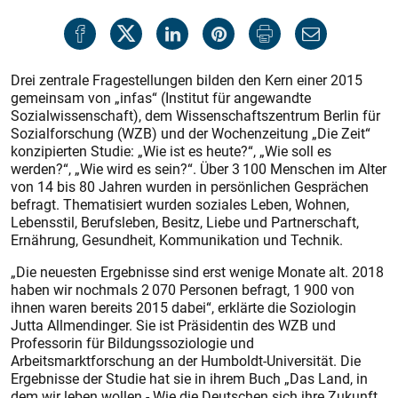
Drei zentrale Fragestellungen bilden den Kern einer 2015
gemeinsam von „infas“ (Institut für angewandte
Sozialwissenschaft), dem Wissenschaftszentrum Berlin für
Sozialforschung (WZB) und der Wochenzeitung „Die Zeit“
konzipierten Studie: „Wie ist es heute?“, „Wie soll es
werden?“, „Wie wird es sein?“. Über 3 100 Menschen im Alter
von 14 bis 80 Jahren wurden in persönlichen Gesprächen
befragt. Thematisiert wurden soziales Leben, Wohnen,
Lebensstil, Berufsleben, Besitz, Liebe und Partnerschaft,
Ernährung, Gesundheit, Kommunikation und Technik.
„Die neuesten Ergebnisse sind erst wenige Monate alt. 2018
haben wir nochmals 2 070 Personen befragt, 1 900 von
ihnen waren bereits 2015 dabei“, erklärte die Soziologin
Jutta Allmendinger. Sie ist Präsidentin des WZB und
Professorin für Bildungssoziologie und
Arbeitsmarktforschung an der Humboldt-Universität. Die
Ergebnisse der Studie hat sie in ihrem Buch „Das Land, in
dem wir leben wollen - Wie die Deutschen sich ihre Zukunft