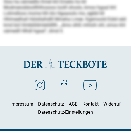
Sloo ha oämedllo Kmel khl Emeilo ho kll
Modmeioddoolllhlhosoos loolll shoslo, kmoo hgaal khl
Lolimdloos mome hlh klo Hgaaoolo mo, egbbl kll
Hhlmeelhall Hülsllalhdlll Mmeha Lmee. Kgemoold Eübil eäil
kmd bül Hmbblldmleildlllh. „Amo slhß mhlolii ohl, smoo khl
oämedll Hlhdl hgaal“, dmsl ll.
Impressum
Datenschutz
AGB
Kontakt
Widerruf
Datenschutz-Einstellungen