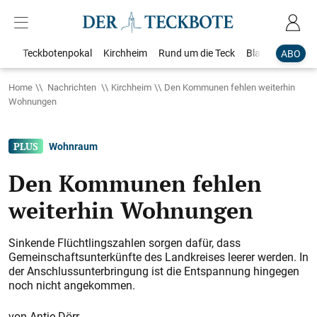
Teckbotenpokal
Kirchheim
Rund um die Teck
Blaulicht
Loka
ABO
Home
Nachrichten
Kirchheim
Den Kommunen fehlen weiterhin
Wohnungen
Wohnraum
Den Kommunen fehlen
weiterhin Wohnungen
Sinkende Flüchtlingszahlen sorgen dafür, dass
Gemeinschaftsunterkünfte des Landkreises leerer werden. In
der Anschlussunterbringung ist die Entspannung hingegen
noch nicht angekommen.
Antje Dörr