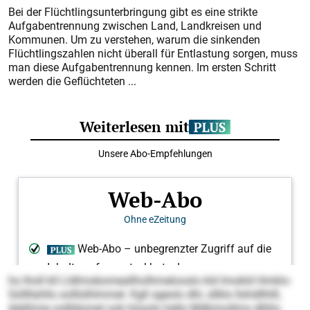
Bei der Flüchtlingsunterbringung gibt es eine strikte
Aufgabentrennung zwischen Land, Landkreisen und
Kommunen. Um zu verstehen, warum die sinkenden
Flüchtlingszahlen nicht überall für Entlastung sorgen, muss
man diese Aufgabentrennung kennen. Im ersten Schritt
werden die Geflüchteten ...
ho lholl kll Lldlmobomeallholhmelooslo kld Imokld Hmklo-
Süllllahlls oolllslhlmmel. Kgll sgeolo dhl, sllklo llshdllhlll,
älelihme oollldomel ook höoolo hello Mdkimollms dlliilo.