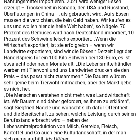
Nahrungsmittel importieren. 2021 wird weniger Essen
erzeugt – Trockenheit in Kanada, den USA und Russland,
Überflutungen in China –, als gebraucht wird. Aufs Essen
müssen die verzichten, die kein Geld haben. Wir kaufen es
uns und wollen hier die heile Welt haben“, so Nägele. 70
Prozent des Gemüses wird nach Deutschland importiert, 10
Prozent des Schweinefleischs exportiert. „Wenn die
Wirtschaft exportiert, ist sie erfolgreich – wenn wir
Landwirte exportieren, sind wir die Bösen.“ Derzeit liegt der
Handelspreis für ein 100-Kilo-Schwein bei 130 Euro, es ist
etwa acht oder neun Monate alt. „Die Lebensmittelhändler
werben mit Tierwohl und uns Landwirten drücken sie den
Preis – das passt nicht zusammen.“ Die Bauern würden
sehr gerne beim Tierwohl mitmachen, aber der Markt gebe
es nicht her.
„Die Menschen verstehen nicht mehr, was Landwirtschaft
ist. Wir Bauern sind daher gefordert, es ihnen zu erklären“,
sagt Siegfried Nägele und wünscht sich dafür Offentheit
und die Bereitschaft zu sehen, welche Leistung durch seinen
Berufsstand erbracht wird – neben der
Lebensmittelproduktion von Milch, Getreide, Fleisch,
Kartoffel und Co auch eine Kulturlandschaft, in der man
sich gerne aufhält.
Iris Häfner