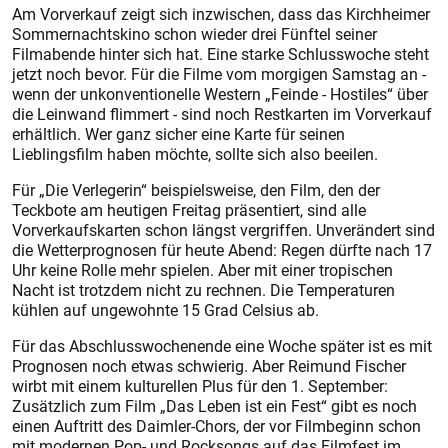
Am Vorverkauf zeigt sich inzwischen, dass das Kirchheimer
Sommernachtskino schon wieder drei Fünftel seiner
Filmabende hinter sich hat. Eine starke Schlusswoche steht
jetzt noch bevor. Für die Filme vom morgigen Samstag an -
wenn der unkonventionelle Western „Feinde - Hostiles“ über
die Leinwand flimmert - sind noch Restkarten im Vorverkauf
erhältlich. Wer ganz sicher eine Karte für seinen
Lieblingsfilm haben möchte, sollte sich also beeilen.
Für „Die Verlegerin“ beispielsweise, den Film, den der
Teckbote am heutigen Freitag präsentiert, sind alle
Vorverkaufskarten schon längst vergriffen. Unverändert sind
die Wetterprognosen für heute Abend: Regen dürfte nach 17
Uhr keine Rolle mehr spielen. Aber mit einer tropischen
Nacht ist trotzdem nicht zu rechnen. Die Temperaturen
kühlen auf ungewohnte 15 Grad Celsius ab.
Für das Abschlusswochenende eine Woche später ist es mit
Prognosen noch etwas schwierig. Aber Reimund Fischer
wirbt mit einem kulturellen Plus für den 1. September:
Zusätzlich zum Film „Das Leben ist ein Fest“ gibt es noch
einen Auftritt des Daimler-Chors, der vor Filmbeginn schon
mit modernen Pop- und Rocksongs auf das Filmfest im