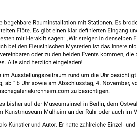
 begehbare Rauminstallation mit Stationen. Es brodelt
telten Flöte. Es gibt einen klar definierten Eingang 
esten mit Heraklit sagen: „Wir steigen in denselben F
uch bei den Eleusinischen Mysterien ist das Innere nic
 vereinbaren oder zu den beiden Events kommen, die d
. Alle sind herzlich eingeladen!
 im Ausstellungszeitraum rund um die Uhr besichtigt 
g, ab 18 Uhr sowie am Abschlusstag, 4. November, vo
schegaleriekirchheim.com zu besichtigen.
b es bisher auf der Museumsinsel in Berlin, dem Ost
m Kunstmuseum Mülheim an der Ruhr oder auch im V
ls Künstler und Autor. Er hatte zahlreiche Einzel- un