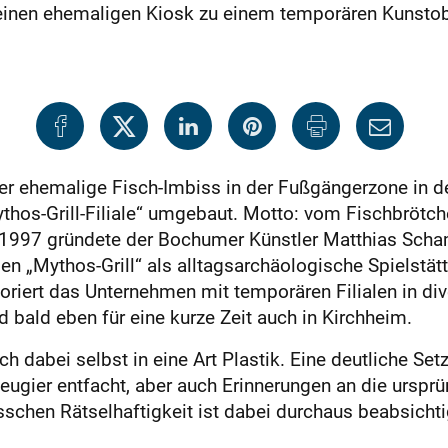
einen ehemaligen Kiosk zu einem temporären Kunstob
r ehemalige Fisch-Imbiss in der Fußgängerzone in der
hos-Grill-Filiale“ umgebaut. Motto: vom Fischbrötch
? 1997 gründete der Bochumer Künstler Matthias Sc
n „Mythos-Grill“ als alltagsarchäologische Spiels
loriert das Unternehmen mit temporären Filialen in d
d bald eben für eine kurze Zeit auch in Kirchheim.
h dabei selbst in eine Art Plastik. Eine deutliche Set
Neugier entfacht, aber auch Erinnerungen an die ursp
sschen Rätselhaftigkeit ist dabei durchaus beabsichti