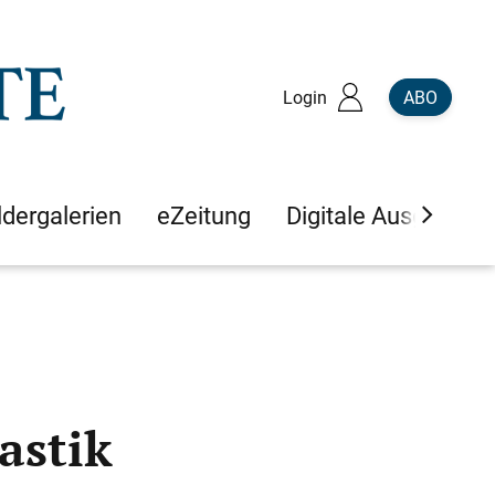
Login
ABO
ldergalerien
eZeitung
Digitale Ausgaben
astik