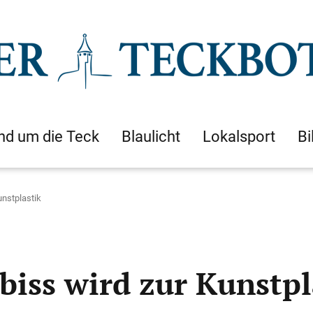
nd um die Teck
Blaulicht
Lokalsport
Bi
unstplastik
biss wird zur Kunstpl