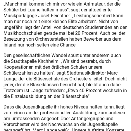
„Manchmal komme ich mir vor wie ein Animateur, der die
Schüler bei Laune halten muss“, sagt der altgediente
Musikpädagoge Josef Feichtner. „Leistungsorientiert kann
man nur noch mit einer kleinen Elite arbeiten“. Nicht von
ungefähr liegt der Anteil von deutschen Studierenden an den
Musikhochschulen gerade mal bei 20 Prozent. Auch bei der
Besetzung von Orchesterstellen haben Bewerber aus dem
Inland nur noch selten eine Chance.
Den gesellschaftlichen Wandel spürt unter anderem auch
die Stadtkapelle Kirchheim. „Wir sind bestrebt, durch
Kooperationen mit den örtlichen Schulen unsere
Schülerzahlen zu halten“, sagt Stadtmusikdirektor Marc
Lange, der die Bläserschule des Orchesters leitet. Doch nicht
jeder, der die Bläserklassen besucht hat, bleibt auch dabei.
Trotzdem ist Lange zufrieden: „Etwa 40 Prozent wechseln in
die Einzelausbildung an der Bläserschule“.
Dass die Jugendkapelle ihr hohes Niveau halten kann, liegt
zum einen an der professionellen Ausbildung, zum anderen
am umfassenden Angebot: Über Anfängergruppe und
Vororchester wird der Nachwuchs an die Jugendkapelle
herangeführt. Marc Lange weiß: „Unsere Auftritte, Konzerte