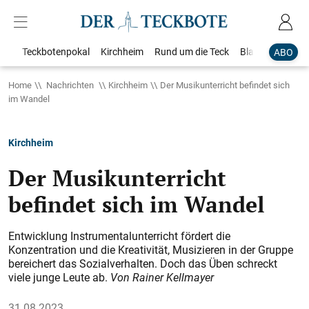
Teckbotenpokal
Kirchheim
Rund um die Teck
Blaulicht
Loka
ABO
Home
Nachrichten
Kirchheim
Der Musikunterricht befindet sich
im Wandel
Kirchheim
Der Musikunterricht
befindet sich im Wandel
Entwicklung Instrumentalunterricht fördert die
Konzentration und die Kreativität, Musizieren in der Gruppe
bereichert das Sozialverhalten. Doch das Üben schreckt
viele junge Leute ab.
Von Rainer Kellmayer
31.08.2023