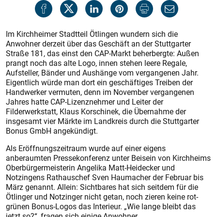
Im Kirchheimer Stadtteil Ötlingen wundern sich die
Anwohner derzeit über das Geschäft an der Stuttgarter
Straße 181, das einst den CAP-Markt beherbergte: Außen
prangt noch das alte Logo, innen stehen leere Regale,
Aufsteller, Bänder und Aushänge vom vergangenen Jahr.
Eigentlich würde man dort ein geschäftiges Treiben der
Handwerker vermuten, denn im November vergangenen
Jahres hatte CAP-Lizenznehmer und Leiter der
Filderwerkstatt, Klaus Korschinek, die Übernahme der
insgesamt vier Märkte im Landkreis durch die Stuttgarter
Bonus GmbH angekündigt.
Als Eröffnungszeitraum wurde auf einer eigens
anberaumten Pressekonferenz unter Beisein von Kirchheims
Oberbürgermeisterin Angelika Matt-Heidecker und
Notzingens Rathauschef Sven Haumacher der Februar bis
März genannt. Allein: Sichtbares hat sich seitdem für die
Ötlinger und Notzinger nicht getan, noch zieren keine rot-
grünen Bonus-Logos das Interieur. „Wie lange bleibt das
jetzt so?“, fragen sich einige Anwohner.