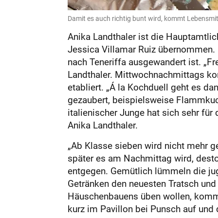
Damit es auch richtig bunt wird, kommt Lebensmitt
Anika Landthaler ist die Hauptamtlich
Jessica Villamar Ruiz übernommen. D
nach Teneriffa ausgewandert ist. „Fre
Landthaler. Mittwochnachmittags kom
etabliert. „Á la Kochduell geht es da
gezaubert, beispielsweise Flammkuc
italienischer Junge hat sich sehr fü
Anika Landthaler.
„Ab Klasse sieben wird nicht mehr geb
später es am Nachmittag wird, desto
entgegen. Gemütlich lümmeln die jug
Getränken den neuesten Tratsch und 
Häuschenbauens üben wollen, kommen
kurz im Pavillon bei Punsch auf und