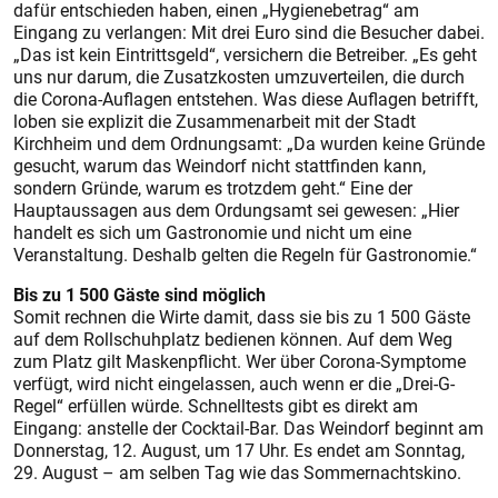
dafür entschieden haben, einen „Hygienebetrag“ am
Eingang zu verlangen: Mit drei Euro sind die Besucher dabei.
„Das ist kein Eintrittsgeld“, versichern die Betreiber. „Es geht
uns nur darum, die Zusatzkosten umzuverteilen, die durch
die Corona-Auflagen entstehen. Was diese Auflagen betrifft,
loben sie explizit die Zusammenarbeit mit der Stadt
Kirchheim und dem Ordnungsamt: „Da wurden keine Gründe
gesucht, warum das Weindorf nicht stattfinden kann,
sondern Gründe, warum es trotzdem geht.“ Eine der
Hauptaussagen aus dem Ordungsamt sei gewesen: „Hier
handelt es sich um Gastronomie und nicht um eine
Veranstaltung. Deshalb gelten die Regeln für Gastronomie.“
Bis zu 1 500 Gäste sind möglich
Somit rechnen die Wirte damit, dass sie bis zu 1 500 Gäste
auf dem Rollschuhplatz bedienen können. Auf dem Weg
zum Platz gilt Maskenpflicht. Wer über Corona-Symptome
verfügt, wird nicht eingelassen, auch wenn er die „Drei-G-
Regel“ erfüllen würde. Schnelltests gibt es direkt am
Eingang: anstelle der Cocktail-Bar. Das Weindorf beginnt am
Donnerstag, 12. August, um 17 Uhr. Es endet am Sonntag,
29. August – am selben Tag wie das Sommernachtskino.