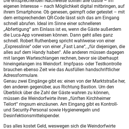
Die entsprechenden Nachweise sollten alle Gäste – im
eigenen Interesse – nach Möglichkeit digital mitbringen, auf
ihrem Smartphone. Ob genesen, geimpft oder getestet – mit
dem entsprechenden QR-Code lässt sich das am Eingang
schnell abrufen. Ideal im Sinne einer schnelleren
„Abfertigung“ am Einlass ist es, wenn die Gäste außerdem
die Luca-App vorweisen können. Dann geht alles ganz
schnell. Robert Ruthenberg spricht wahlweise von einer
„Expresslinie“ oder von einer „Fast Lane“, „für diejenigen, die
alles auf dem Handy haben“. Alle anderen müssen dagegen
mit langen Warteschlangen rechnen, bevor sie überhaupt
hineingelangen ins Weindorf. Impfpass- oder Testkontrolle
brauchen ebenso Zeit wie das Ausfüllen handschriftlicher
Adressformulare.
Genau zwei Eingänge gibt es: einen von der Marktstraße her,
den anderen gegenüber, aus Richtung Bastion. Um den
Überblick über die Zahl der Gäste wahren zu können,
müssen die Weindorfwirte ihren „fünften Kirchheimer
Teilort“ ringsum einzäunen. Am Eingang gibt es Kontroll-
und Security-Personal sowie Hygieneregeln und
Desinfektionsmittelspender.
Das alles kostet Geld, weswegen sich die Weindorfwirte