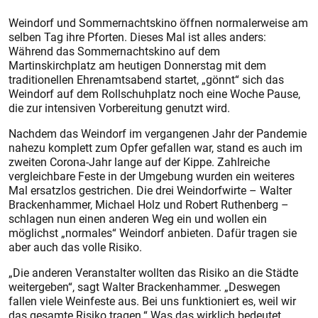
Weindorf und Sommernachtskino öffnen normalerweise am
selben Tag ihre Pforten. Dieses Mal ist alles anders:
Während das Sommernachtskino auf dem
Martinskirchplatz am heutigen Donnerstag mit dem
traditionellen Ehrenamtsabend startet, „gönnt“ sich das
Weindorf auf dem Rollschuhplatz noch eine Woche Pause,
die zur intensiven Vorbereitung genutzt wird.
Nachdem das Weindorf im vergangenen Jahr der Pandemie
nahezu komplett zum Opfer gefallen war, stand es auch im
zweiten Corona-Jahr lange auf der Kippe. Zahlreiche
vergleichbare Feste in der Umgebung wurden ein weiteres
Mal ersatzlos gestrichen. Die drei Weindorfwirte – Walter
Brackenhammer, Michael Holz und Robert Ruthenberg –
schlagen nun einen anderen Weg ein und wollen ein
möglichst „normales“ Weindorf anbieten. Dafür tragen sie
aber auch das volle Risiko.
„Die anderen Veranstalter wollten das Risiko an die Städte
weitergeben“, sagt Walter Brackenhammer. „Deswegen
fallen viele Weinfeste aus. Bei uns funktioniert es, weil wir
das gesamte Risiko tragen.“ Was das wirklich bedeutet,