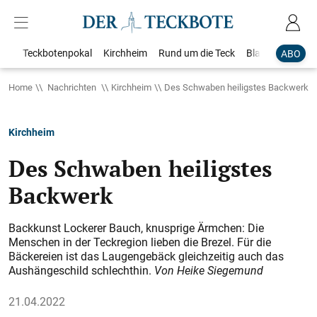
Teckbotenpokal
Kirchheim
Rund um die Teck
Blaulicht
Loka
ABO
Home
Nachrichten
Kirchheim
Des Schwaben heiligstes Backwerk
Kirchheim
Des Schwaben heiligstes
Backwerk
Backkunst Lockerer Bauch, knusprige Ärmchen: Die
Menschen in der Teckregion lieben die Brezel. Für die
Bäckereien ist das Laugengebäck gleichzeitig auch das
Aushängeschild schlechthin.
Von Heike Siegemund
21.04.2022