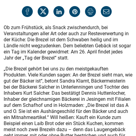
Ob zum Frühstück, als Snack zwischendurch, bei
Veranstaltungen aller Art oder auch zur Resteverwertung in
der Küche: Die Brezel ist dem Schwaben heilig und im
Ländle nicht wegzudenken. Dem beliebten Gebäck ist sogar
ein Tag im Kalender gewidmet: Am 26. April findet jedes
Jahr der „Tag der Brezel“ statt.
„Die Brezel gehört bei uns zu den meistgekauften
Produkten. Viele Kunden sagen: An der Brezel sieht man, wie
gut der Bäcker ist“, betont Sandra Klamt, Bäckermeisterin
bei der Bäckerei Salcher in Unterlenningen und Tochter des
Inhabers Kurt Salcher. Das bestätigt Dennis Huttenlocher,
Inhaber der gleichnamigen Bäckerei in Jesingen mit Filialen
auf dem Schafhof und in Holzmaden: „Die Brezel ist das A
und O. Sie ist ein Aushängeschild für den Bäcker und auch
ein Mitnahmeartikel.“ Will heißen: Kauft ein Kunde zum
Beispiel einen Laib Brot oder ein Stück Kuchen, kommen
meist noch zwei Brezeln dazu – denn das Laugengebäck
geht immer, mit oder ohne Butter bestrichen und auch für