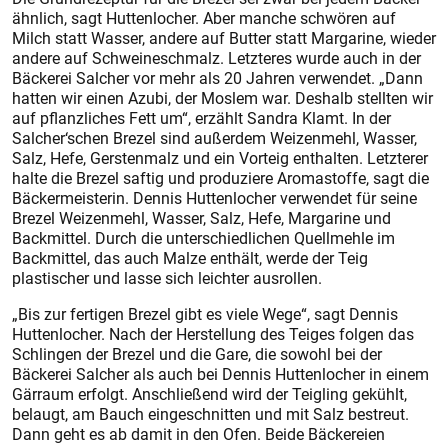
ähnlich, sagt Huttenlocher. Aber manche schwören auf
Milch statt Wasser, andere auf Butter statt Margarine, wieder
andere auf Schweineschmalz. Letzteres wurde auch in der
Bäckerei Salcher vor mehr als 20 Jahren verwendet. „Dann
hatten wir einen Azubi, der Moslem war. Deshalb stellten wir
auf pflanzliches Fett um“, erzählt Sandra Klamt. In der
Salcher‘schen Brezel sind außerdem Weizenmehl, Wasser,
Salz, Hefe, Gerstenmalz und ein Vorteig enthalten. Letzterer
halte die Brezel saftig und produziere Aromastoffe, sagt die
Bäckermeisterin. Dennis Huttenlocher verwendet für seine
Brezel Weizenmehl, Wasser, Salz, Hefe, Margarine und
Backmittel. Durch die unterschiedlichen Quellmehle im
Backmittel, das auch Malze enthält, werde der Teig
plastischer und lasse sich leichter ausrollen.
„Bis zur fertigen Brezel gibt es viele Wege“, sagt Dennis
Huttenlocher. Nach der Herstellung des Teiges folgen das
Schlingen der Brezel und die Gare, die sowohl bei der
Bäckerei Salcher als auch bei Dennis Huttenlocher in einem
Gärraum erfolgt. Anschließend wird der Teigling gekühlt,
belaugt, am Bauch eingeschnitten und mit Salz bestreut.
Dann geht es ab damit in den Ofen. Beide Bäckereien