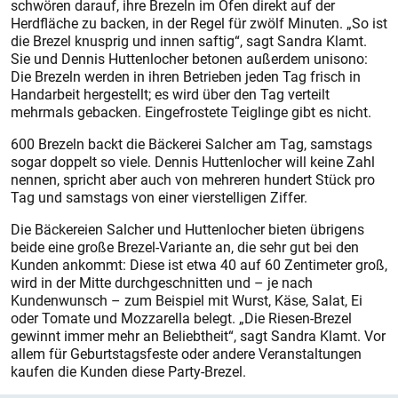
schwören darauf, ihre Brezeln im Ofen direkt auf der
Herdfläche zu backen, in der Regel für zwölf Minuten. „So ist
die Brezel knusprig und innen saftig“, sagt Sandra Klamt.
Sie und Dennis Huttenlocher betonen außerdem unisono:
Die Brezeln werden in ihren Betrieben jeden Tag frisch in
Handarbeit hergestellt; es wird über den Tag verteilt
mehrmals gebacken. Eingefrostete Teiglinge gibt es nicht.
600 Brezeln backt die Bäckerei Salcher am Tag, samstags
sogar doppelt so viele. Dennis Huttenlocher will keine Zahl
nennen, spricht aber auch von mehreren hundert Stück pro
Tag und samstags von einer vierstelligen Ziffer.
Die Bäckereien Salcher und Huttenlocher bieten übrigens
beide eine große Brezel-Variante an, die sehr gut bei den
Kunden ankommt: Diese ist etwa 40 auf 60 Zentimeter groß,
wird in der Mitte durchgeschnitten und – je nach
Kundenwunsch – zum Beispiel mit Wurst, Käse, Salat, Ei
oder Tomate und Mozzarella belegt. „Die Riesen-Brezel
gewinnt immer mehr an Beliebtheit“, sagt Sandra Klamt. Vor
allem für Geburtstagsfeste oder andere Veranstaltungen
kaufen die Kunden diese Party-Brezel.