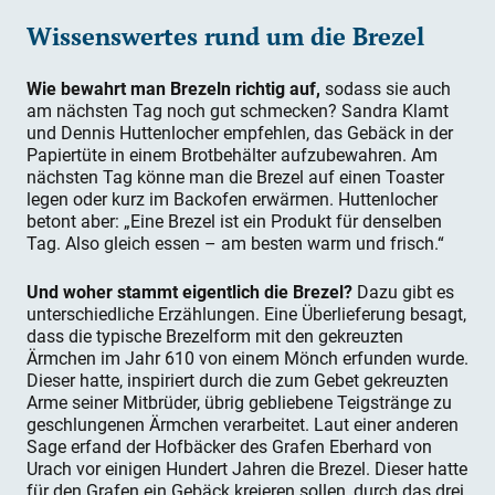
Wissenswertes rund um die Brezel
Wie bewahrt man Brezeln richtig auf,
sodass sie auch
am nächsten Tag noch gut schmecken? Sandra Klamt
und Dennis Huttenlocher empfehlen, das Gebäck in der
Papiertüte in einem Brotbehälter aufzubewahren. Am
nächsten Tag könne man die Brezel auf einen Toaster
legen oder kurz im Backofen erwärmen. Huttenlocher
betont aber: „Eine Brezel ist ein Produkt für denselben
Tag. Also gleich essen – am besten warm und frisch.“
Und woher stammt eigentlich die Brezel?
Dazu gibt es
unterschiedliche Erzählungen. Eine Überlieferung besagt,
dass die typische Brezelform mit den gekreuzten
Ärmchen im Jahr 610 von einem Mönch erfunden wurde.
Dieser hatte, inspiriert durch die zum Gebet gekreuzten
Arme seiner Mitbrüder, übrig gebliebene Teigstränge zu
geschlungenen Ärmchen verarbeitet. Laut einer anderen
Sage erfand der Hofbäcker des Grafen Eberhard von
Urach vor einigen Hundert Jahren die Brezel. Dieser hatte
für den Grafen ein Gebäck kreieren sollen, durch das drei