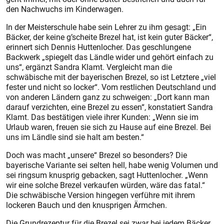
den Nachwuchs im Kinderwagen.
In der Meisterschule habe sein Lehrer zu ihm gesagt: „Ein
Bäcker, der keine g’scheite Brezel hat, ist kein guter Bäcker“,
erinnert sich Dennis Huttenlocher. Das geschlungene
Backwerk „spiegelt das Ländle wider und gehört einfach zu
uns“, ergänzt Sandra Klamt. Vergleicht man die
schwäbische mit der bayerischen Brezel, so ist Letztere „viel
fester und nicht so locker“. Vom restlichen Deutschland und
von anderen Ländern ganz zu schweigen: „Dort kann man
darauf verzichten, eine Brezel zu essen“, konstatiert Sandra
Klamt. Das bestätigen viele ihrer Kunden: „Wenn sie im
Urlaub waren, freuen sie sich zu Hause auf eine Brezel. Bei
uns im Ländle sind sie halt am besten.“
Doch was macht „unsere“ Brezel so besonders? Die
bayerische Variante sei selten hell, habe wenig Volumen und
sei ringsum knusprig gebacken, sagt Huttenlocher. „Wenn
wir eine solche Brezel verkaufen würden, wäre das fatal.“
Die schwäbische Version hingegen verführe mit ihrem
lockeren Bauch und den knusprigen Ärmchen.
Die Grundrezeptur für die Brezel sei zwar bei jedem Bäcker