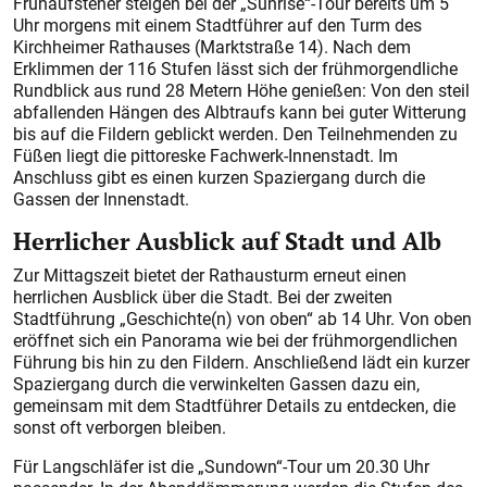
Frühaufsteher steigen bei der „Sunrise“-Tour bereits um 5
Uhr morgens mit einem Stadtführer auf den Turm des
Kirchheimer Rathauses (Marktstraße 14). Nach dem
Erklimmen der 116 Stufen lässt sich der frühmorgendliche
Rundblick aus rund 28 Metern Höhe genießen: Von den steil
abfallenden Hängen des Albtraufs kann bei guter Witterung
bis auf die Fildern geblickt werden. Den Teilnehmenden zu
Füßen liegt die pittoreske Fachwerk-Innenstadt. Im
Anschluss gibt es einen kurzen Spaziergang durch die
Gassen der Innenstadt.
Herrlicher Ausblick auf Stadt und Alb
Zur Mittagszeit bietet der Rathausturm erneut einen
herrlichen Ausblick über die Stadt. Bei der zweiten
Stadtführung „Geschichte(n) von oben“ ab 14 Uhr. Von oben
eröffnet sich ein Panorama wie bei der frühmorgendlichen
Führung bis hin zu den Fildern. Anschließend lädt ein kurzer
Spaziergang durch die verwinkelten Gassen dazu ein,
gemeinsam mit dem Stadtführer Details zu entdecken, die
sonst oft verborgen bleiben.
Für Langschläfer ist die „Sundown“-Tour um 20.30 Uhr