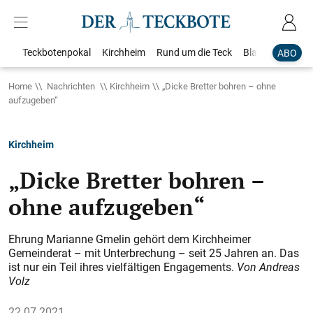
Teckbotenpokal
Kirchheim
Rund um die Teck
Blaulicht
Loka
ABO
Home
Nachrichten
Kirchheim
„Dicke Bretter bohren – ohne
aufzugeben“
Kirchheim
„Dicke Bretter bohren –
ohne aufzugeben“
Ehrung Marianne Gmelin gehört dem Kirchheimer
Gemeinderat – mit Unterbrechung – seit 25 Jahren an. Das
ist nur ein Teil ihres vielfältigen Engagements.
Von Andreas
Volz
22.07.2021