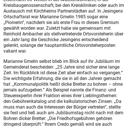
Kreisbaugenossenschaft, bei den Kreiskliniken oder auch im
Austausch mit Kirchheims Partnerstädten auf. In Jesingens
Ortschaftsrat war Marianne Gmelin 1985 sogar eine
„Pionierin“, nachdem sie als erste Frau in dieses Gremium
gewählt worden war. Zuletzt habe sie gemeinsam mit
Reinhold Ambacher als stellvertretende Ortsvorsteherin über
ein Jahr lang die Geschicke Jesingens entscheidend
gelenkt, solange der hauptamtliche Ortsvorsteherposten
vakant war.
Marianne Gmelin selbst blieb im Blick auf ihr Jubiläum im
Gemeinderat bescheiden: „25 Jahre sind sicher eine lange
Zeit. Im Rückblick ist diese Zeit aber einfach so vergangen.“
Die wichtigste Erfahrung, die sie in all den Jahren gemacht
hat: „Kommunalpolitik heißt dicke Bretter zu bohren – ohne
jemals aufzugeben.“ Als Beispiel nannte die Finanz- und
Steuerexpertin ihrer Fraktion eines ihrer Lieblingsthemen:
den Gebührenkatalog und die kalkulatorischen Zinsen. „Da
muss man auch die Interessen der Bürger vertreten“, stellte
sie fest und ließ auch am Jubiläumstag nicht nach mit dem
Bohren dicker Bretter: „Die Friedhofsgebühren gehören
dringend überprüft.“ Ihrem Credo gemäß wird sie auch