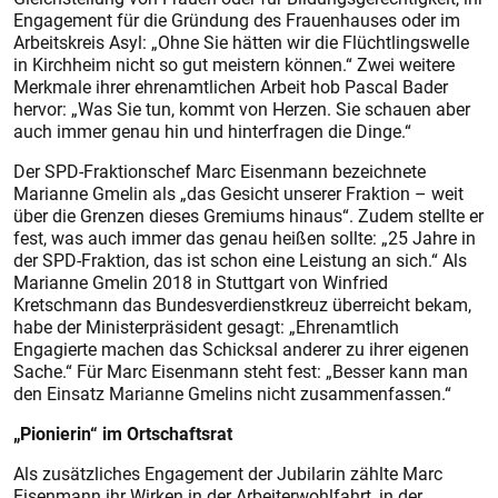
Engagement für die Gründung des Frauenhauses oder im
Arbeitskreis Asyl: „Ohne Sie hätten wir die Flüchtlingswelle
in Kirchheim nicht so gut meis­tern können.“ Zwei weitere
Merkmale ihrer ehrenamtlichen Arbeit hob Pascal Bader
hervor: „Was Sie tun, kommt von Herzen. Sie schauen aber
auch immer genau hin und hinterfragen die Dinge.“
Der SPD-Fraktionschef Marc Eisenmann bezeichnete
Marianne Gmelin als „das Gesicht unserer Fraktion – weit
über die Grenzen dieses Gremiums hinaus“. Zudem stellte er
fest, was auch immer das genau heißen sollte: „25 Jahre in
der SPD-Fraktion, das ist schon eine Leistung an sich.“ Als
Marianne Gmelin 2018 in Stuttgart von Winfried
Kretschmann das Bundesverdienstkreuz überreicht bekam,
habe der Ministerpräsident gesagt: „Ehrenamtlich
Engagierte machen das Schicksal anderer zu ihrer eigenen
Sache.“ Für Marc Eisenmann steht fest: „Besser kann man
den Einsatz Marianne Gmelins nicht zusammenfassen.“
„Pionierin“ im Ortschaftsrat
Als zusätzliches Engagement der Jubilarin zählte Marc
Eisenmann ihr Wirken in der Arbeiterwohlfahrt, in der