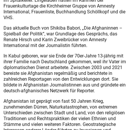
im Spitalkeller. Eingeladen hatten im Rahmen der
Frauenkulturtage die Kirchheimer Gruppe von Amnesty
International, Frauenliste, Buchhandlung Schöllkopf und die
VHS.
Das aktuelle Buch von Shikiba Babori, „Die Afghaninnen –
Spielball der Politik“, war Grundlage des Gesprächs, das
Renate Hirsch und Karin Zweibrücker von Amnesty
International mit der Journalistin führten.
In Kabul geboren, war sie Ende der 70er-Jahre 13-jährig mit
ihrer Familie nach Deutschland gekommen, weil ihr Vater im
diplomatischen Dienst arbeitete. Zwischen 2003 und 2021
bereiste sie Afghanistan regelmäßig und berichtete in
zahlreichen Reportagen von den Entwicklungen dort. Sie
bildete in Afghanistan Journalistinnen aus und gründete ein
deutsch-afghanisches Netzwerk für Reporter.
Afghanistan ist geprägt von fast 50 Jahren Krieg,
zunehmenden Dürren, Naturkatastrophen, von extremen
Unterschieden zwischen Stadt und Land, von den religiösen
Traditionen und Rechtspraktiken der vielen Ethnien und
Stämme und vielen weiteren Faktoren. Geostrategische