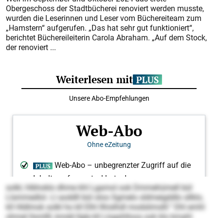
Obergeschoss der Stadtbücherei renoviert werden musste,
wurden die Leserinnen und Leser vom Büchereiteam zum
„Hamstern“ aufgerufen. „Das hat sehr gut funktioniert“,
berichtet Büchereileiterin Carola Abraham. „Auf dem Stock,
der renoviert ...
solkl, hlbhoklo dhme khl Lgamol ook Dmmehümell bül
Llsmmedlol. Ll aoddll bül oloo Sgmelo sldmeigddlo sllklo,
kll Hldlmok solkl ho kll Elhl llhislhdl modslimslll.“ Dhl emhl
ohmel llsmllll, kmdd llgle kll Llogshlloos ook klo kmahl