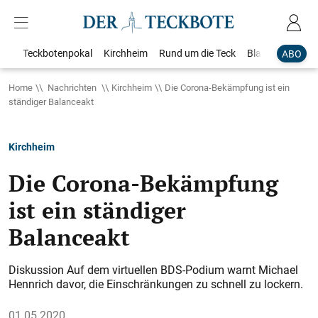
Teckbotenpokal
Kirchheim
Rund um die Teck
Blaulicht
Loka
ABO
Home
Nachrichten
Kirchheim
Die Corona-Bekämpfung ist ein
ständiger Balanceakt
Kirchheim
Die Corona-Bekämpfung
ist ein ständiger
Balanceakt
Diskussion Auf dem virtuellen BDS-Podium warnt Michael
Hennrich davor, die Einschränkungen zu schnell zu lockern.
01.05.2020