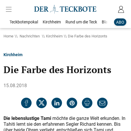
Teckbotenpokal
Kirchheim
Rund um die Teck
Blaulicht
Loka
ABO
Home
Nachrichten
Kirchheim
Die Farbe des Horizonts
Kirchheim
Die Farbe des Horizonts
15.08.2018
Die lebenslustige Tami
möchte die ganze Welt erkunden. In
Tahiti lernt sie den erfahrenen Segler Richard kennen. Bis
über beide Ohren verliebt, entschließen sich Tami und