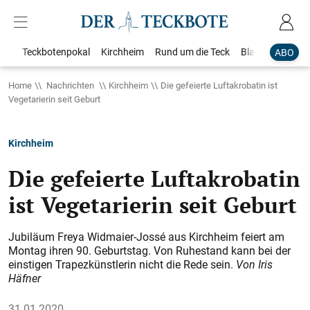
Teckbotenpokal
Kirchheim
Rund um die Teck
Blaulicht
Loka
ABO
Home
Nachrichten
Kirchheim
Die gefeierte Luftakrobatin ist
Vegetarierin seit Geburt
Kirchheim
Die gefeierte Luftakrobatin
ist Vegetarierin seit Geburt
Jubiläum Freya Widmaier-Jossé aus Kirchheim feiert am
Montag ihren 90. Geburtstag. Von Ruhestand kann bei der
einstigen Trapezkünstlerin nicht die Rede sein.
Von Iris
Häfner
31.01.2020