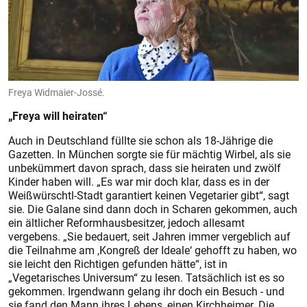
Freya Widmaier-Jossé.
„Freya will heiraten“
Auch in Deutschland füllte sie schon als 18-Jährige die
Gazetten. In München sorgte sie für mächtig Wirbel, als sie
unbekümmert davon sprach, dass sie heiraten und zwölf
Kinder haben will. „Es war mir doch klar, dass es in der
Weißwürschtl-Stadt garantiert keinen Vegetarier gibt“, sagt
sie. Die Galane sind dann doch in Scharen gekommen, auch
ein ältlicher Reformhausbesitzer, jedoch allesamt
vergebens. „Sie bedauert, seit Jahren immer vergeblich auf
die Teilnahme am ,Kongreß der Ideale‘ gehofft zu haben, wo
sie leicht den Richtigen gefunden hätte“, ist in
„Vegetarisches Universum“ zu lesen. Tatsächlich ist es so
gekommen. Irgendwann gelang ihr doch ein Besuch - und
sie fand den Mann ihres Lebens, einen Kirchheimer. Die