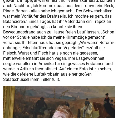
gewann. In Speyer war er nicht nur Vereinskamerad, sondern
auch Nachbar. „Ich komme quasi aus dem Turnverein. Reck,
Ringe, Barren - alles habe ich gemacht. Der Schwebebalken
war mein Vorläufer des Drahtseils. Ich mochte es gern, das
Balancieren.“ Eines Tages hat ihr Vater dann ein Trapez an
den Birnbaum gehängt, so konnte sie ihrem
Bewegungsdrang auch zu Hause freien Lauf lassen. „Schon
vor der Schule habe ich da meine Klimmzüge gemacht“,
verrät sie. Ihr Elternhaus hat sie geprägt. „Wir waren Reform­
anhänger, Frischluftfreunde und Vegetarier“, erzählt sie.
Fleisch, Wurst und Fisch hat sie noch nie gegessen,
mittlerweile ernährt sie sich vegan. Ihre Essgewohnheit
sorgte vor allem in Amerika für ein gewisses Erstaunen und
wurde in Artikeln thematisiert. Auf einem Foto ist zu sehen,
wie die gefeierte Luftakrobatin aus einer großen
Salatschüssel ihren Teller füllt.