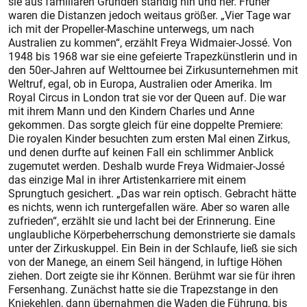
sie aus familiären Gründen ständig hin und her. Früher
waren die Distanzen jedoch weitaus größer. „Vier Tage war
ich mit der Propeller-Maschine unterwegs, um nach
Australien zu kommen“, erzählt Freya Widmaier-Jossé. Von
1948 bis 1968 war sie eine gefeierte Trapezkünstlerin und in
den 50er-Jahren auf Welttournee bei Zirkusunternehmen mit
Weltruf, egal, ob in Europa, Australien oder Amerika. Im
Royal Circus in London trat sie vor der Queen auf. Die war
mit ihrem Mann und den Kindern Charles und Anne
gekommen. Das sorgte gleich für eine doppelte Premiere:
Die royalen Kinder besuchten zum ersten Mal einen Zirkus,
und denen durfte auf keinen Fall ein schlimmer Anblick
zugemutet werden. Deshalb wurde Freya Widmaier-Jossé
das einzige Mal in ihrer Artistenkarriere mit einem
Sprungtuch gesichert. „Das war rein optisch. Gebracht hätte
es nichts, wenn ich runtergefallen wäre. Aber so waren alle
zufrieden“, erzählt sie und lacht bei der Erinnerung. Eine
unglaubliche Körperbeherrschung demonstrierte sie damals
unter der Zirkuskuppel. Ein Bein in der Schlaufe, ließ sie sich
von der Manege, an einem Seil hängend, in luftige Höhen
ziehen. Dort zeigte sie ihr Können. Berühmt war sie für ihren
Fersenhang. Zunächst hatte sie die Trapezstange in den
Kniekehlen, dann übernahmen die Waden die Führung, bis