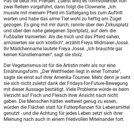
Pas de deux mit Pferden. Zuerst wird es formvollendet von
zwei Reitern vorgeführt, dann folgt die Clownerie. „Ich
musste mit meinem Pferd im Sattelgang bis zum Auftritt
warten und habe das arme Tier wohl zu heftig am Zügel
gezogen. Es ging mit mir durch, rannte über den Zirkusplatz
und über den nahe gelegenen Sportplatz, auf dem die
Fußballer trainierten. Als die mich und das Pferd sahen,
amüsierten sie sich köstlich“, erzählt Freya Widmaier-Jossé.
Ihr Mädchenname lautete Freya Jossé. „Ich brauchte gar
keinen Künstlernamen“, sagt sie stolz.
Der Vegetarismus ist für die Artistin mehr als nur eine
Ernährungsform. „Der Weltfrieden liegt in einer Tomate“,
sagte sie einst auf ihrer Amerika-Tournee. Mehr denn je sieht
sie sich nicht zuletzt dank der Fridays-for-Future-Bewegung
mit dieser Aussage bestätigt. Viele Probleme würde es beim
Verzicht auf Fisch und Fleisch ihrer Ansicht nach nicht
geben. Die Menschen hätten weltweit genug zu essen,
würden die Flächen statt für Futterpflanzen für Lebensmittel
genutzt - und die Achtung für jedes Leben setzt sich ihrer
Meinung nach auch in einem friedvollen Miteinander fort.