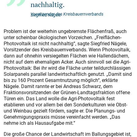
nachhaltig.
Vorsitzender des Kreisbauernverbands
Siegfried Nägele
Problem ist der weiterhin ungebremste Flächenfraß, auch
unter scheinbar ökologischen Vorzeichen. „Freiflächen-
Photovoltaik ist nicht nachhaltig“, sagte Siegfried Nägele,
Vorsitzender des Kreisbauernverbands. Wenn Photovoltaik,
dann auf ohnehin versiegelten Flächen wie Hallendächern,
nicht auf dem ehemaligen Acker. Auch sinnvoll sei die Agri-
Photovoltaik: Bei ihr wird die Fläche unter teildurchlässigen
Solarpanels parallel landwirtschaftlich genutzt. „Damit sind
bis zu 160 Prozent Gesamtnutzung möglich“, erklärte
Nägele. Damit rannte er bei Andreas Schwarz, dem
Fraktionsvorsitzenden der Grünen-Landtagsfraktion offene
Türen ein. Das Land wolle die Agri-Photovoltaik fest
etablieren und vor allem bei den Sonderkulturen wie Obst-
und Weinbau gezielt fördern, sagte er. Die Planungs- und
Genehmigungspraxis müsse vereinfacht werden. „Das
nehme ich als Hausaufgabe mit.“
Die große Chance der Landwirtschaft im Ballungsgebiet ist,