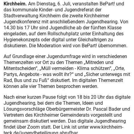
Kirchheim.
Am Dienstag, 6. Juli, veranstalten BePart! und
das kommunale Kinder- und Jugendreferat der
Stadtverwaltung Kirchheim die zweite Kirchheimer
Jugendkonferenz mit anschließendem Jugendhearing. Von
14.30 bis 17 Uhr sind Jugendliche ab der fünften Klasse
eingeladen, auf dem Rollschuhplatz unter Einhaltung des
Hygienekonzepts oder digital unter Gleichaltrigen zu
diskutieren. Die Moderation wird von BePart! übernommen.
Auf Grundlage einer Jugend­umfrage wird in verschiedenen
Themenzelten vor Ort zu den Themen „Mitreden und
Mitentscheiden“, „Müll vermeiden - Klima schützen“, „Orte,
Partys, Angebote - was wollt ihr?“ und „Sicher unterwegs mit
Rad, Bus und zu Fuß“ diskutiert. Im digitalen Themenzelt
können alle vier Themen besprochen werden.
Nach einer kurzen Pause folgt von 18 bis 20 Uhr das digitale
Jugendhearing, bei dem die Themen, Ideen und
Lösungsvorschläge Oberbürgermeister Dr. Pascal Bader und
Vertretern des Kirchheimer Gemeinderats vorgestellt und
gemeinsam diskutiert werden. Das digitale Jugendhearing
findet über Zoom statt. Der Link ist unter www.kirchheim-
teck.de/jugendbeteiligung abrufbar.