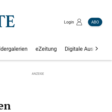
Login
ABO
ldergalerien
eZeitung
Digitale Ausgaben
en