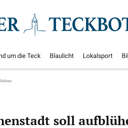
nd um die Teck
Blaulicht
Lokalsport
Bi
ufblühen
nenstadt soll aufblüh