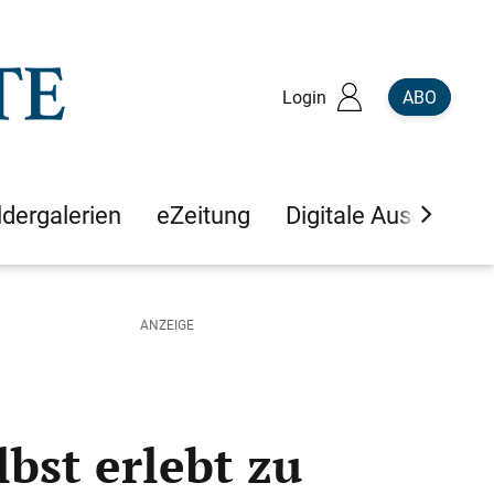
Login
ABO
ldergalerien
eZeitung
Digitale Ausgaben
lbst erlebt zu