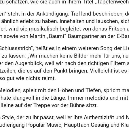
 schätzen, wie sie auch in ihrem Titel „Tapetenwechs
ren“ steht in der Ankündigung. Treffend beschrieben, 
 ähnlich erlebt zu haben. Innehalten und lauschen, s
iert wird sie musikalisch begleitet von Jonas Fritsch 
 sowie von Martin „Baumi“ Baumgartner an der E-Bas
Schlussstrich“, heißt es in einem weiteren Song der L
zu lassen: „Wir machen keine Bilder mehr für uns, nu
 den Augenblick, weil wir nach den richtigen Filtern s
zeilen, die es auf den Punkt bringen. Vielleicht ist e
so gut wie nichts reimt.
n Melodien, spielt mit den Höhen und Tiefen, spricht m
ächste klangvoll in die Länge. Immer melodiös und mi
eine auf der Treppe vor der Bühne sitzt.
 Style, der zu ihr passt, weil er ihre Authentizität und 
Studiengang Popular Music, Hauptfach Gesang und Klav