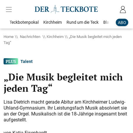
Teckbotenpokal
Kirchheim
Rund um die Teck
Blaulicht
Loka
ABO
Home
Nachrichten
Kirchheim
„Die Musik begleitet mich jeden
Tag“
Talent
„Die Musik begleitet mich
jeden Tag“
Lisa Dietrich macht gerade Abitur am Kirchheimer Ludwig-
Uhland-Gymnasium. Ihr Leistungsfach Musik absolviert sie
an der Orgel. Musikalisch ist die 18-Jährige insgesamt breit
aufgestellt.
Katja Eisenhardt