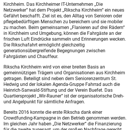
Kirchheim. Das Kirchheimer IT-Unternehmen „Die
Netzwerker“ hat dem Projekt „Rikscha Kirchheim“ ein neues
Gefährt beschafft. Ziel ist es, den Alltag von Senioren oder
pflegebedürftigen Menschen zu bereichern und sie mobiler
zu machen. Beim gemeinsamen „Flanieren auf drei Rädern“
in Kirchheim und Umgebung, können die Fahrgäste an der
frischen Luft Eindrücke sammeln und Erinnerungen wecken.
Die Rikschafahrt ermöglicht gleichzeitig
generationsübergreifende Begegnungen zwischen
Fahrgästen und Chauffeur.
Rikscha Kirchheim wird von einer breiten Basis an
gemeinnützigen Trägern und Organisationen aus Kirchheim
getragen. Beteiligt sind neben dem Seniorenzentrum St.
Hedwig und der lokalen Agenda-Gruppe Fahrrad auch die
Heinrich-Sanwald-Stiftung und der Verein Buefet. Das
Quartiersprojekt „Wir-Rauner“ ist der organisatorische Dreh-
und Angelpunkt für sämtliche Anfragen.
Bereits 2016 konnte die erste Rikscha dank einer
Crowdfunding-Kampagne in den Betrieb genommen werden.
Im gleichen Jahr haben „Die Netzwerker“ die Finanzierung
für die zweite zugesagt, um der großen Nachfrage gerecht