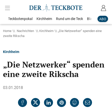
Teckbotenpokal
Kirchheim
Rund um die Teck
Blaulicht
Loka
ABO
Home
Nachrichten
Kirchheim
„Die Netzwerker“ spenden eine
zweite Rikscha
Kirchheim
„Die Netzwerker“ spenden
eine zweite Rikscha
03.01.2018