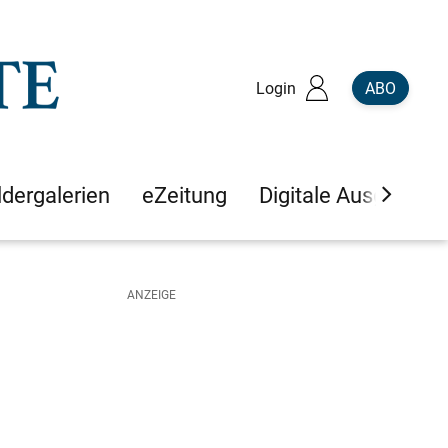
Login
ABO
ldergalerien
eZeitung
Digitale Ausgaben