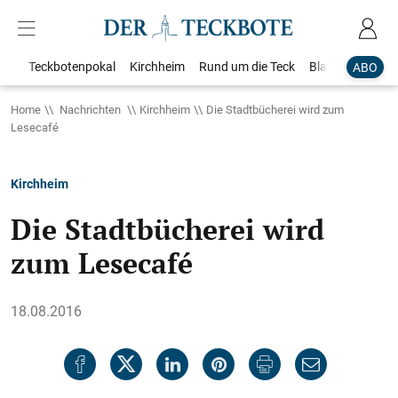
Teckbotenpokal
Kirchheim
Rund um die Teck
Blaulicht
Loka
ABO
Home
Nachrichten
Kirchheim
Die Stadtbücherei wird zum
Lesecafé
Kirchheim
Die Stadtbücherei wird
zum Lesecafé
18.08.2016