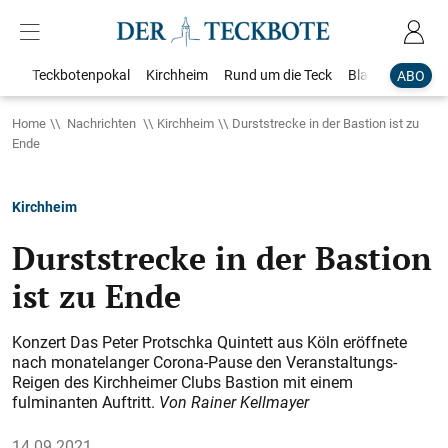
Teckbotenpokal
Kirchheim
Rund um die Teck
Blaulicht
Loka
ABO
Home
Nachrichten
Kirchheim
Durststrecke in der Bastion ist zu
Ende
Kirchheim
Durststrecke in der Bastion
ist zu Ende
Konzert Das Peter Protschka Quintett aus Köln eröffnete
nach monatelanger Corona-Pause den Veranstaltungs-
Reigen des Kirchheimer Clubs Bastion mit einem
fulminanten Auftritt.
Von Rainer Kellmayer
14.09.2021