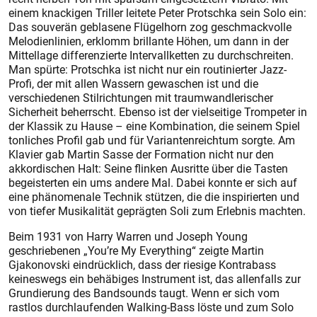
einem knackigen Triller leitete Peter Protschka sein Solo ein:
Das souverän geblasene Flügelhorn zog geschmackvolle
Melodienlinien, erklomm brillante Höhen, um dann in der
Mittel­lage differenzierte Intervallketten zu durchschreiten.
Man spürte: Protschka ist nicht nur ein routinierter Jazz-
Profi, der mit allen Wassern gewaschen ist und die
verschiedenen Stilrichtungen mit traumwandlerischer
Sicherheit beherrscht. Ebenso ist der vielseitige Trompeter in
der Klassik zu Hause – eine Kombination, die seinem Spiel
tonliches Profil gab und für Variantenreichtum sorgte. Am
Klavier gab Martin Sasse der Formation nicht nur den
akkordischen Halt: Seine flinken Ausritte über die Tasten
begeisterten ein ums andere Mal. Dabei konnte er sich auf
eine phänomenale Technik stützen, die die inspirierten und
von tiefer Musikalität geprägten Soli zum Erlebnis machten.
Beim 1931 von Harry Warren und Joseph Young
geschriebenen „You’re My Everything“ zeigte Martin
Gjakonovski eindrücklich, dass der riesige Kontrabass
keineswegs ein behäbiges Instrument ist, das allenfalls zur
Grundierung des Bandsounds taugt. Wenn er sich vom
rastlos durchlaufenden Walking-Bass löste und zum Solo