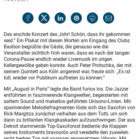
Des erschde Konzert des Johr! Schön, dass ihr gekommen
seid.“ Ein Plakat mit diesen Worten am Eingang des Clubs
Bastion begrüßte die Gäste, die genauso wie die
Veranstalter sichtlich froh waren, dass es nach der langen
Corona-Pause endlich wieder Livemusik im urigen
Kellergewölbe geben konnte. Auch Peter Protschka, der mit
seinem Quintett aus Köln angereist war, freute sich: „Es ist
toll, wieder vor Publikum auftreten zu können.“
Mit „August in Paris“ legte die Band furios los. Die Jazzer
entführten in faszinierende Klangwelten, begeisterten mit
sattem Sound und makellos geführten Unisono-Linien. Mit
spannenden Melodiefragmenten löste sich das Saxofon von
Rick Margitza zunächst verhalten aus dem Tutti, um sich
dann zu brillanten Klangkaskaden aufzuschwingen. Der aus
Detroit stammende Top-Saxofonist bediente die Klappen
seines Instruments bravourös und veredelte den zuweilen
recht herben Ton mit sparsam eingesetztem Vibrato. Mit