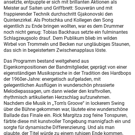
ansetzte, entpuppte er sich mit brillanten Aktionen als
Meister auf Saiten und Griffbrett: Souverän und mit
frappierender Technik durchschritt Gjakonovski den
Quintenzirkel. Als Protschka und Kollegen den Song
eigentlich zu Ende bringen wollten, war es dem Drummer
noch nicht genug: Tobias Backhaus setzte ein fulminantes
Schlagzeugsolo drauf. Dem Publikum blieb im wilden
Wirbel von Trommeln und Becken nur ungläubiges Staunen,
das sich in begeistertem Zwischenapplaus löste.
Das Programm bestand weitgehend aus
Eigenkompositionen der Bandmitglieder, geprägt von einer
eigenständigen Musiksprache in der Tradition des Hardbops
der 1960er-Jahre: energetisch aufgeladen, mit
gelegentlichen Ausflügen in wunderschön phrasierte
Melodiepassagen, um dann wieder den kraftvollen,
rhythmisch artikulierten Herzschlag aufzunehmen.
Nachdem die Musik in „Tom’s Groove“ in lockerem ­Swing
über die Bühne gekommen war, läutete eine wunderschöne
Bal­lade das Finale ein. Rick Margitza zog feine Tonspuren,
färbte diese mit kunstvoller Tongebung mannigfach ein und
sorgte für dynamische Differenzierung. Und als man
glaubte, der Titel würde zu einem ruhigen Ende kommen,