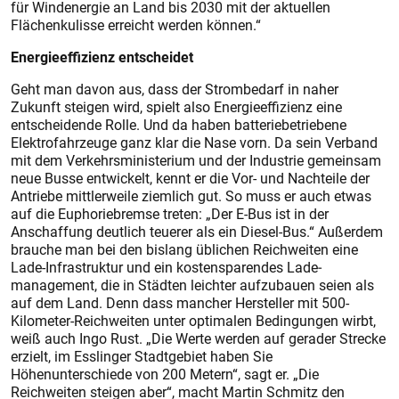
für Windenergie an Land bis 2030 mit der aktuellen
Flächenkulisse erreicht werden können.“
Energieeffizienz entscheidet
Geht man davon aus, dass der Strombedarf in naher
Zukunft steigen wird, spielt also Energie­effizienz eine
entscheidende ­Rolle. Und da haben batteriebetriebene
Elektrofahrzeuge ganz klar die Nase vorn. Da sein Verband
mit dem Verkehrsministerium und der Industrie gemeinsam
neue Busse entwickelt, kennt er die Vor- und Nachteile der
Antriebe mittlerweile ziemlich gut. So muss er auch etwas
auf die Euphoriebremse treten: „Der E-Bus ist in der
Anschaff
ung deutlich teuerer als ein Diesel-Bus.“ Außerdem
brauche man bei den bislang üblichen Reichweiten eine
Lade-Infrastruktur und ein kos­tensparendes Lade­
management, die in Städten leichter aufzubauen seien als
auf dem Land. Denn dass mancher Hersteller mit 500-
Kilometer-Reichweiten unter optimalen Bedingungen wirbt,
weiß auch Ingo Rust. „Die Werte werden auf gerader Strecke
erzielt, im Esslinger Stadtgebiet haben Sie
Höhenunterschiede von 200 Metern“, sagt er. „Die
Reichweiten steigen aber“, macht Martin Schmitz den