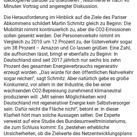
ideologiefrei darüber zu diskutieren“, resümierte er nach 90
Minuten Vortrag und angeregter Diskussion.
Die Herausforderung im Hinblick auf die Ziele des Pariser
Abkommens schildert Martin Schmitz gleich zu Beginn: Die
Mobilität nimmt kontinuierlich zu, aber die CO2-Emissionen
sollen gesenkt werden. Der Personenverkehr nimmt im
Vergleich zu 2010 um 12 Prozent zu, der Güterverkehr sogar
um 38 Prozent – Amazon und Co lassen grüßen. Eine Zahl,
die aufhorchen lässt, bringt er ebenfalls zu Beginn: In
Deutschland sind seit 2017 jährlich nur sechs bis zehn
Prozent des gesamten Energieverbrauchs regenerativ
erzeugt worden. „Das würde für den öffentlichen Nahverkehr
sogar reichen“, sagt Schmitz. Aber natürlich gebe es große
Konkurrenz, vor allem in der Industrie, die bei einer
wachsenden CO2-Bepreisung zunehmend klima­neutral
produzieren will. „Mit seinen Möglichkeiten wird
Deutschland mit regenerativer Energie kein Selbstversorger
sein. Dafür reicht die Fläche nicht“, betont er. In dieser
Klarheit hört man solche Aussagen selten. Der Experte
verweist auf eine Studie des Bundesumweltministeriums,
die zum Schluss kommt: Es „bestehen erhebliche
Unsicherheiten, ob die Zielwerte des Netzentwicklungsplans