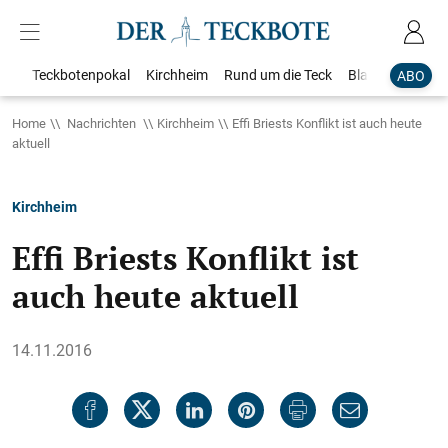
Teckbotenpokal
Kirchheim
Rund um die Teck
Blaulicht
Loka
ABO
Home
Nachrichten
Kirchheim
Effi Briests Konflikt ist auch heute
aktuell
Kirchheim
Effi Briests Konflikt ist
auch heute aktuell
14.11.2016