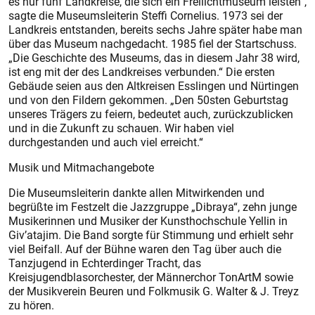
es nur fünf Landkreise, die sich ein Freilichtmuseum leisten“,
sagte die Museumsleiterin Steffi Cornelius. 1973 sei der
Landkreis entstanden, bereits sechs Jahre später habe man
über das Museum nachgedacht. 1985 fiel der Startschuss.
„Die Geschichte des Museums, das in diesem Jahr 38 wird,
ist eng mit der des Landkreises verbunden.“ Die ersten
Gebäude seien aus den Altkreisen Esslingen und Nürtingen
und von den Fildern gekommen. „Den 50sten Geburtstag
unseres Trägers zu feiern, bedeutet auch, zurückzublicken
und in die Zukunft zu schauen. Wir haben viel
durchgestanden und auch viel erreicht.“
Musik und Mitmachangebote
Die Museumsleiterin dankte allen Mitwirkenden und
begrüßte im Festzelt die Jazzgruppe „Dibraya“, zehn junge
Musikerinnen und Musiker der Kunsthochschule Yellin in
Giv’atajim. Die Band sorgte für Stimmung und erhielt sehr
viel Beifall. Auf der Bühne waren den Tag über auch die
Tanzjugend in Echterdinger Tracht, das
Kreisjugendblasorchester, der Männerchor TonArtM sowie
der Musikverein Beuren und Folkmusik G. Walter & J. Treyz
zu hören.