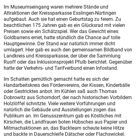
Im Museumseingang waren mehrere Stände und
Attraktionen der Kreissparkasse Esslingen-Nürtingen
aufgebaut. Auch sie hat einen Geburtstag zu feiern. Zu
beachtlichen 175 Jahren gab es ein Glücksrad mit vielen
Preisen sowie ein Schätzspiel. Wer das Gewicht eines
Goldbarrens erriet, hatte stündlich die Chance auf tolle
Hauptgewinne. Der Stand war natürlich immer dicht
umlagert. Hier gab es auch den gemeinsamen Bildband von
Landkreis und Kreissparkasse, der über die Sammlung
Ruoff oder das Inklusionsprojekt Pfulb berichtet. Gegenüber
hatte der Verkehrs- und Tarifverbund einen Infostand.
Im Schatten gemütlich gemacht hatte es sich der
Handarbeitskreis des Fördervereins, der Kissen, Kinderbälle
oder Gestricktes anbot. Im Kühlen saß auch Thomas
Dobrowitz aus Schorndorf, der nach historischen Vorbildern
Holzlöffel schnitzte. Viele weitere Vorführungen und
natürlich die Gebäude und Ausstellungen zogen das
Publikum an. Im Genusszentrum gab es Köstliches mit
Kirschen, die Landfrauen boten Hübsches aus Papier und
Mitmachaktionen an, das Backteam scheute keine Hitze
und backte in Dauerschleife Dätscher oder Flachswickel.