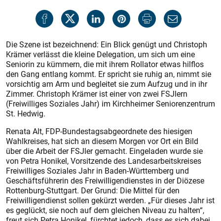
Die Szene ist bezeichnend: Ein Blick genügt und Christoph
Krämer verlässt die kleine Delegation, um sich um eine
Seniorin zu kümmern, die mit ihrem Rollator etwas hilflos
den Gang entlang kommt. Er spricht sie ruhig an, nimmt sie
vorsichtig am Arm und begleitet sie zum Aufzug und in ihr
Zimmer. Christoph Krämer ist einer von zwei FSJlern
(Freiwilliges Soziales Jahr) im Kirchheimer Seniorenzentrum
St. Hedwig.
Renata Alt, FDP-Bundestagsabgeordnete des hiesigen
Wahlkreises, hat sich an diesem Morgen vor Ort ein Bild
über die Arbeit der FSJler gemacht. Eingeladen wurde sie
von Petra Honikel, Vorsitzende des Landesarbeitskreises
Freiwilliges Soziales Jahr in Baden-Württemberg und
Geschäftsführerin des Freiwilligendienstes in der Diözese
Rottenburg-Stuttgart. Der Grund: Die Mittel für den
Freiwilligendienst sollen gekürzt werden. „Für dieses Jahr ist
es geglückt, sie noch auf dem gleichen Niveau zu halten“,
freut sich Petra Honikel, fürchtet jedoch, dass es sich dabei