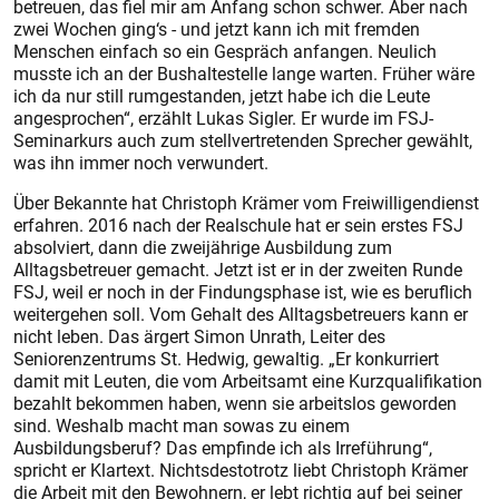
betreuen, das fiel mir am Anfang schon schwer. Aber nach
zwei Wochen ging‘s - und jetzt kann ich mit fremden
Menschen einfach so ein Gespräch anfangen. Neulich
musste ich an der Bushaltestelle lange warten. Früher wäre
ich da nur still rumgestanden, jetzt habe ich die Leute
angesprochen“, erzählt Lukas Sigler. Er wurde im FSJ-
Seminarkurs auch zum stellvertretenden Sprecher gewählt,
was ihn immer noch verwundert.
Über Bekannte hat Christoph Krämer vom Freiwilligendienst
erfahren. 2016 nach der Realschule hat er sein erstes FSJ
absolviert, dann die zweijährige Ausbildung zum
Alltagsbetreuer gemacht. Jetzt ist er in der zweiten Runde
FSJ, weil er noch in der Findungsphase ist, wie es beruflich
weitergehen soll. Vom Gehalt des Alltagsbetreuers kann er
nicht leben. Das ärgert Simon Unrath, Leiter des
Seniorenzentrums St. Hedwig, gewaltig. „Er konkurriert
damit mit Leuten, die vom Arbeitsamt eine Kurzqualifikation
bezahlt bekommen haben, wenn sie arbeitslos geworden
sind. Weshalb macht man sowas zu einem
Ausbildungsberuf? Das empfinde ich als Irreführung“,
spricht er Klartext. Nichtsdestotrotz liebt Christoph Krämer
die Arbeit mit den Bewohnern, er lebt richtig auf bei seiner