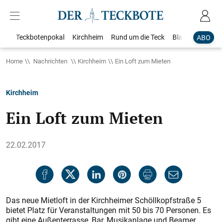
Teckbotenpokal
Kirchheim
Rund um die Teck
Blaulicht
Loka
ABO
Home
Nachrichten
Kirchheim
Ein Loft zum Mieten
Kirchheim
Ein Loft zum Mieten
22.02.2017
Das neue Mietloft in der Kirchheimer Schöllkopfstraße 5
bietet Platz für Veranstaltungen mit 50 bis 70 Personen. Es
gibt eine Außenterrasse, Bar, Musikanlage und Beamer.