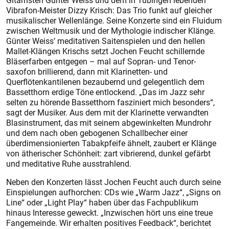
Gitarristen Günter Weiss und dem in Tübingen lebenden
Vibrafon-Meister Dizzy Krisch: Das Trio funkt auf gleicher
musikalischer Wellenlänge. Seine Konzerte sind ein Fluidum
zwischen Weltmusik und der Mythologie indischer Klänge.
Günter Weiss’ meditativen Saitenspielen und den hellen
Mallet-Klängen Krischs setzt Jochen Feucht schillernde
Bläserfarben entgegen – mal auf Sopran- und Tenor­
saxofon brillierend, dann mit Klarinetten- und
Querflötenkantilenen bezaubernd und gelegentlich dem
Bassetthorn erdige Töne entlockend. „Das im Jazz sehr
selten zu hörende Bassetthorn fasziniert mich besonders“,
sagt der Musiker. Aus dem mit der Klarinette verwandten
Blasinstrument, das mit seinem abgewinkelten Mundrohr
und dem nach oben gebogenen Schallbecher einer
überdimensionierten Tabakpfeife ähnelt, zaubert er Klänge
von ätherischer Schönheit: zart vibrierend, dunkel gefärbt
und meditative Ruhe ausstrahlend.
Neben den Konzerten lässt Jochen Feucht auch durch seine
Einspielungen aufhorchen: CDs wie „Warm Jazz“, „Signs on
Line“ oder „Light Play“ haben über das Fachpublikum
hinaus Interesse geweckt. „Inzwischen hört uns eine treue
Fangemeinde. Wir erhalten positives Feedback“, berichtet