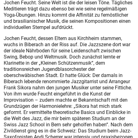
Jochen Feucht. Seine Welt ist die der leisen Töne. Tägliches
Meditieren trägt dazu ebenso bei wie seine regelmäßigen
Yoga-Übungen. Hinzu kommt die Affinität zu fernöstlicher
und brasilianischer Musik, die seinen Kompositionen einen
individuellen Stempel aufdrückt.
Jochen Feucht, dessen Eltern aus Kirchheim stammen,
wuchs in Biberach an der Riss auf. Die Jazzszene dort war
der ­ideale Nährboden für seine Leidenschaft zwischen
Swing, Bebop und Weltmusik. Doch zunächst lernte er
Klarinette in der „Kleinen Schützenmusik“, dem
traditionsreichen Jugendblasorchester der
oberschwäbischen Stadt. Er hatte Glück: Der damals in
Bibe­rach lebende renommierte Jazz­gitarrist und Arrangeur
Frank Sikora nahm den jungen Musiker unter seine Fittiche.
Von ihm ­wurde Feucht eingeführt in die Kunst der
Improvisation – zudem machte er Bekanntschaft mit den
Grundzügen der Harmonielehre: „Sikora hat mich stark
geformt. Er vermittelte theoretische Basics und Einblicke in
die Welt des Jazz, die mir beim späteren Studium an der
Swiss Jazz School in Bern sehr geholfen haben“. Nach dem
Zivildienst ging es in die Schweiz: Das Studium beim Jazz-
Saxofonisten Andi Scherrer war intensiv und praxisbezogen.