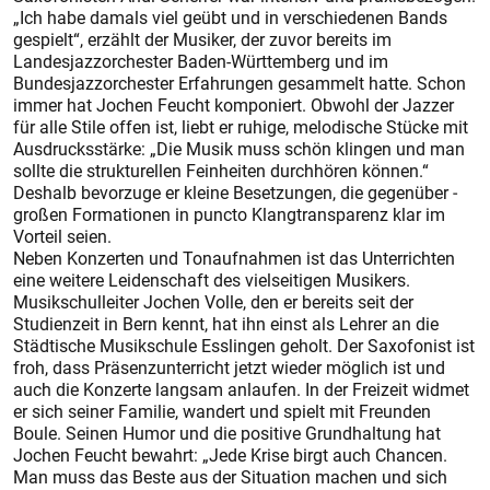
„Ich habe damals viel geübt und in verschiedenen Bands
gespielt“, erzählt der Musiker, der zuvor bereits im
Landesjazzorchester Baden-Württemberg und im
Bundesjazzorchester Erfahrungen gesammelt hatte. Schon
immer hat Jochen Feucht komponiert. Obwohl der Jazzer
für alle Stile offen ist, liebt er ruhige, melodische Stücke mit
Ausdrucksstärke: „Die Musik muss schön klingen und man
sollte die strukturellen Feinheiten durchhören können.“
Deshalb bevorzuge er kleine Besetzungen, die gegenüber ­
großen Formationen in puncto Klangtransparenz klar im
Vorteil seien.
Neben Konzerten und Tonaufnahmen ist das Unterrichten
eine weitere Leidenschaft des vielseitigen Musikers.
Musikschulleiter Jochen Volle, den er bereits seit der
Studienzeit in Bern kennt, hat ihn einst als Lehrer an die
Städtische Musikschule Esslingen geholt. Der Saxofonist ist
froh, dass Präsenzunterricht jetzt wieder möglich ist und
auch die Konzerte langsam anlaufen. In der ­Freizeit widmet
er sich seiner Familie, wandert und spielt mit ­Freunden
Boule. Seinen Humor und die positive ­Grundhaltung hat
Jochen Feucht bewahrt: „Jede Krise birgt auch Chancen.
Man muss das ­Bes­te aus der Situation machen und sich